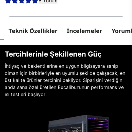
5 Yorum
Teknik Özellikler
İncelemeler
Yoruml
Tercihlerinle Şekillenen Güç
İhtiyaç ve beklentilerine en uygun bilgisayara sahip
olman için birbirleriyle en uyumlu şekilde çalışacak, en
üst kalite ürünler tercihini bekliyor. Siparişini verdiğin
anda sana özel üretilen Excalibur’unun performans ve
ısı testleri başlıyor!