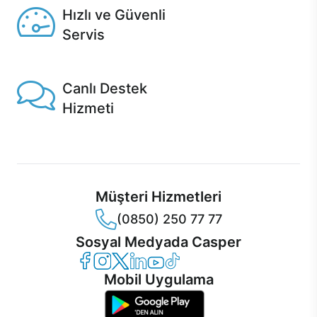
Hızlı ve Güvenli
Servis
1 Saatte servis, Jet servis ve Turbo servis seçenekleri
Casper'da!
Canlı Destek
Hizmeti
Ürünlerinizle ilgili Casper Canlı Destek hizmeti her daim
sizinle.
Müşteri Hizmetleri
(0850) 250 77 77
Sosyal Medyada Casper
Casper Facebook
Casper Instagram
Casper Twitter
Casper LinkedIn
Casper YouTube
Casper TikTok
Mobil Uygulama