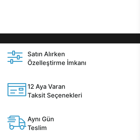
Üstelik satın alma ve satın alma sonrasında hızlı
destek sayesinde Casper kullanıcıların her zaman
yanında!
Satın Alırken
Özelleştirme İmkanı
Casper ürünlerini satın alırken ihtiyacınıza göre
özelleştirebilirsiniz.
12 Aya Varan
Taksit Seçenekleri
Anlaşmalı kredi kartlarına 12 aya varan taksit seçenekleri
Casper'da.
Aynı Gün
Teslim
Seçili ürünlerde Aynı Gün Teslim!