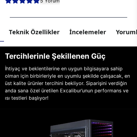
5 Yorum
Teknik Özellikler
İncelemeler
Yoruml
Tercihlerinle Şekillenen Güç
İhtiyaç ve beklentilerine en uygun bilgisayara sahip
olman için birbirleriyle en uyumlu şekilde çalışacak, en
üst kalite ürünler tercihini bekliyor. Siparişini verdiğin
anda sana özel üretilen Excalibur’unun performans ve
ısı testleri başlıyor!