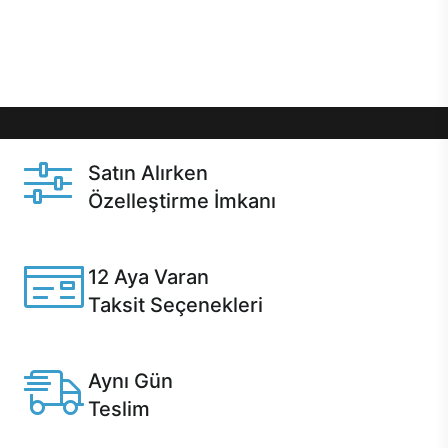
Üstelik satın alma ve satın alma sonrasında hızlı
destek sayesinde Casper kullanıcıların her zaman
yanında!
Satın Alırken
Özelleştirme İmkanı
Casper ürünlerini satın alırken ihtiyacınıza göre
özelleştirebilirsiniz.
12 Aya Varan
Taksit Seçenekleri
Anlaşmalı kredi kartlarına 12 aya varan taksit seçenekleri
Casper'da.
Aynı Gün
Teslim
Seçili ürünlerde Aynı Gün Teslim!