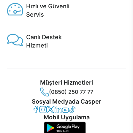
Hızlı ve Güvenli
Servis
1 Saatte servis, Jet servis ve Turbo servis seçenekleri
Casper'da!
Canlı Destek
Hizmeti
Ürünlerinizle ilgili Casper Canlı Destek hizmeti her daim
sizinle.
Müşteri Hizmetleri
(0850) 250 77 77
Sosyal Medyada Casper
Casper Facebook
Casper Instagram
Casper Twitter
Casper LinkedIn
Casper YouTube
Casper TikTok
Mobil Uygulama