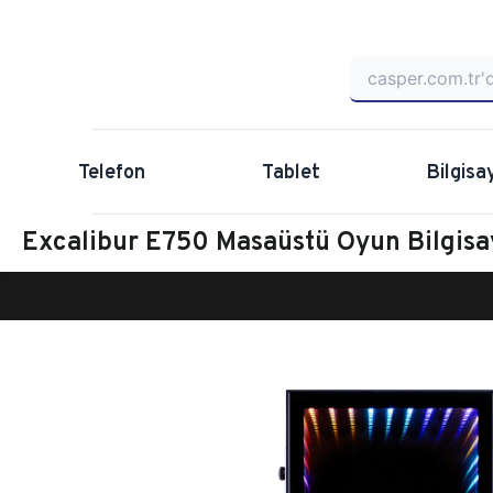
Telefon
Tablet
Bilgisa
Excalibur E750 Masaüstü Oyun Bilgis
Anasayfa
Oyun Bilgisayarı
Masaüstü Oyun Bilgisayarı
Ex