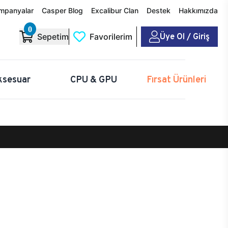
mpanyalar
Casper Blog
Excalibur Clan
Destek
Hakkımızda
0
Üye Ol / Giriş
Sepetim
Favorilerim
ksesuar
CPU & GPU
Fırsat Ürünleri