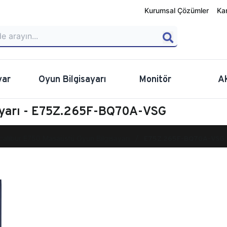
Kurumsal Çözümler
Ka
yar
Oyun Bilgisayarı
Monitör
A
ayarı - E75Z.265F-BQ70A-VSG
calibur E750 Masaüstü Oyun Bilgisayarı
E75Z.265F-BQ70A-VSG