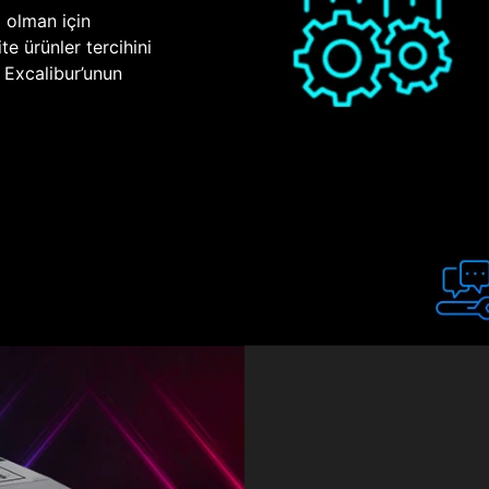
p olman için
te ürünler tercihini
n Excalibur’unun