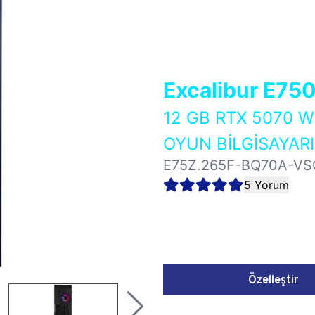
Excalibur E75
12 GB RTX 5070 
OYUN BİLGİSAYARI
E75Z.265F-BQ70A-VS
5 Yorum
Özelleştir