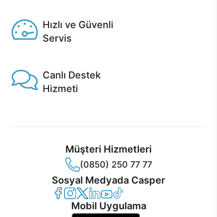
Seçili ürünlerde Aynı Gün Teslim!
Hızlı ve Güvenli
Servis
1 Saatte servis, Jet servis ve Turbo servis seçenekleri
Casper'da!
Canlı Destek
Hizmeti
Ürünlerinizle ilgili Casper Canlı Destek hizmeti her daim
sizinle.
Müşteri Hizmetleri
(0850) 250 77 77
Sosyal Medyada Casper
Casper Facebook
Casper Instagram
Casper Twitter
Casper LinkedIn
Casper YouTube
Casper TikTok
Mobil Uygulama