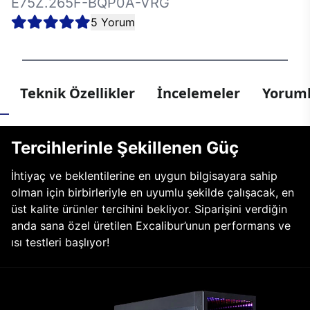
E75Z.265F-BQP0A-VRG
5 Yorum
Teknik Özellikler
İncelemeler
Yoruml
Tercihlerinle Şekillenen Güç
İhtiyaç ve beklentilerine en uygun bilgisayara sahip
olman için birbirleriyle en uyumlu şekilde çalışacak, en
üst kalite ürünler tercihini bekliyor. Siparişini verdiğin
anda sana özel üretilen Excalibur’unun performans ve
ısı testleri başlıyor!