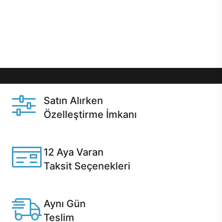
gibi özel fırsatlar Casper kullanıcılarını bekliyor.
Üstelik satın alma ve satın alma sonrasında hızlı
destek sayesinde Casper kullanıcıların her zaman
yanında!
Satın Alırken
Özelleştirme İmkanı
Casper ürünlerini satın alırken ihtiyacınıza göre
özelleştirebilirsiniz.
12 Aya Varan
Taksit Seçenekleri
Anlaşmalı kredi kartlarına 12 aya varan taksit seçenekleri
Casper'da.
Aynı Gün
Teslim