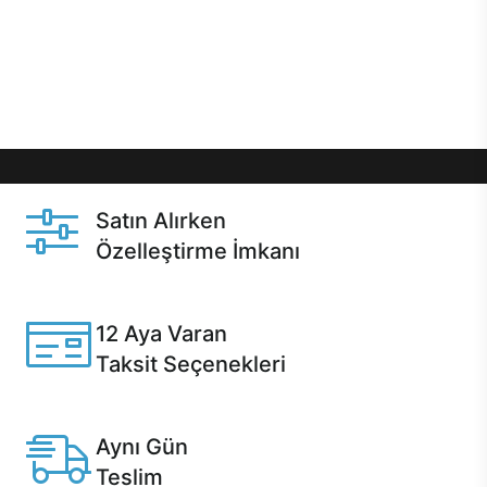
gibi özel fırsatlar Casper kullanıcılarını bekliyor.
Üstelik satın alma ve satın alma sonrasında hızlı
destek sayesinde Casper kullanıcıların her zaman
yanında!
Satın Alırken
Özelleştirme İmkanı
Casper ürünlerini satın alırken ihtiyacınıza göre
özelleştirebilirsiniz.
12 Aya Varan
Taksit Seçenekleri
Anlaşmalı kredi kartlarına 12 aya varan taksit seçenekleri
Casper'da.
Aynı Gün
Teslim