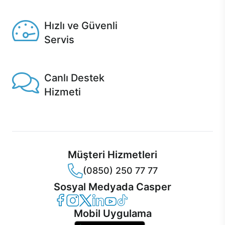
Seçili ürünlerde Aynı Gün Teslim!
Hızlı ve Güvenli
Servis
1 Saatte servis, Jet servis ve Turbo servis seçenekleri
Casper'da!
Canlı Destek
Hizmeti
Ürünlerinizle ilgili Casper Canlı Destek hizmeti her daim
sizinle.
Müşteri Hizmetleri
(0850) 250 77 77
Sosyal Medyada Casper
Casper Facebook
Casper Instagram
Casper Twitter
Casper LinkedIn
Casper YouTube
Casper TikTok
Mobil Uygulama