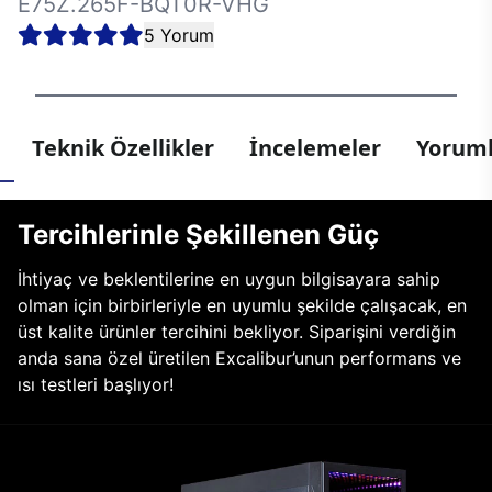
E75Z.265F-BQT0R-VHG
5 Yorum
Teknik Özellikler
İncelemeler
Yoruml
Tercihlerinle Şekillenen Güç
İhtiyaç ve beklentilerine en uygun bilgisayara sahip
olman için birbirleriyle en uyumlu şekilde çalışacak, en
üst kalite ürünler tercihini bekliyor. Siparişini verdiğin
anda sana özel üretilen Excalibur’unun performans ve
ısı testleri başlıyor!