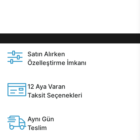
Üstelik satın alma ve satın alma sonrasında hızlı
destek sayesinde Casper kullanıcıların her zaman
yanında!
Satın Alırken
Özelleştirme İmkanı
Casper ürünlerini satın alırken ihtiyacınıza göre
özelleştirebilirsiniz.
12 Aya Varan
Taksit Seçenekleri
Anlaşmalı kredi kartlarına 12 aya varan taksit seçenekleri
Casper'da.
Aynı Gün
Teslim
Seçili ürünlerde Aynı Gün Teslim!