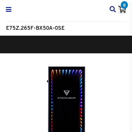
0
E75Z.265F-BX50A-0SE
Oyun Bilgisayarı
Masaüstü Oyun Bilgisayarı
Excalibur