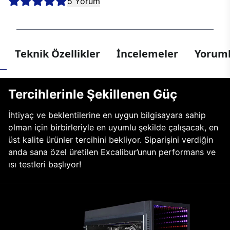
5 Yorum
Teknik Özellikler
İncelemeler
Yoruml
Tercihlerinle Şekillenen Güç
İhtiyaç ve beklentilerine en uygun bilgisayara sahip
olman için birbirleriyle en uyumlu şekilde çalışacak, en
üst kalite ürünler tercihini bekliyor. Siparişini verdiğin
anda sana özel üretilen Excalibur’unun performans ve
ısı testleri başlıyor!