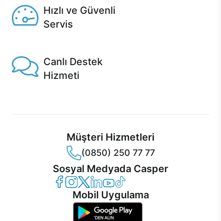
Hızlı ve Güvenli
Servis
1 Saatte servis, Jet servis ve Turbo servis seçenekleri
Casper'da!
Canlı Destek
Hizmeti
Ürünlerinizle ilgili Casper Canlı Destek hizmeti her daim
sizinle.
Müşteri Hizmetleri
(0850) 250 77 77
Sosyal Medyada Casper
Casper Facebook
Casper Instagram
Casper Twitter
Casper LinkedIn
Casper YouTube
Casper TikTok
Mobil Uygulama