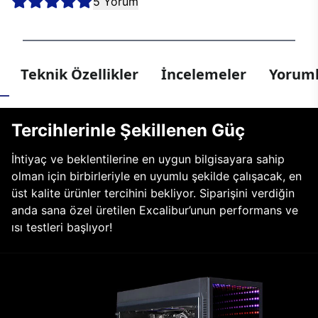
5 Yorum
Teknik Özellikler
İncelemeler
Yoruml
Tercihlerinle Şekillenen Güç
İhtiyaç ve beklentilerine en uygun bilgisayara sahip
olman için birbirleriyle en uyumlu şekilde çalışacak, en
üst kalite ürünler tercihini bekliyor. Siparişini verdiğin
anda sana özel üretilen Excalibur’unun performans ve
ısı testleri başlıyor!