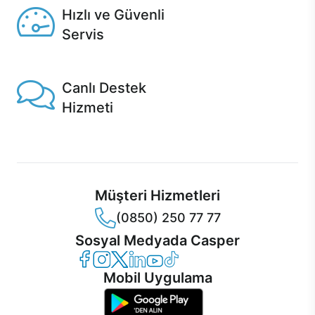
Hızlı ve Güvenli
Servis
1 Saatte servis, Jet servis ve Turbo servis seçenekleri
Casper'da!
Canlı Destek
Hizmeti
Ürünlerinizle ilgili Casper Canlı Destek hizmeti her daim
sizinle.
Müşteri Hizmetleri
(0850) 250 77 77
Sosyal Medyada Casper
Casper Facebook
Casper Instagram
Casper Twitter
Casper LinkedIn
Casper YouTube
Casper TikTok
Mobil Uygulama