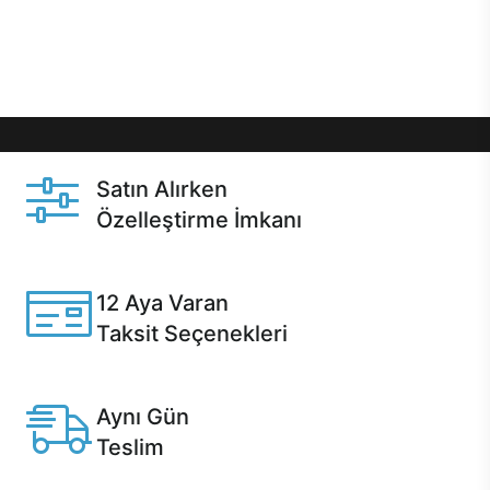
Üstelik satın alma ve satın alma sonrasında hızlı
destek sayesinde Casper kullanıcıların her zaman
yanında!
Satın Alırken
Özelleştirme İmkanı
Casper ürünlerini satın alırken ihtiyacınıza göre
özelleştirebilirsiniz.
12 Aya Varan
Taksit Seçenekleri
Anlaşmalı kredi kartlarına 12 aya varan taksit seçenekleri
Casper'da.
Aynı Gün
Teslim
Seçili ürünlerde Aynı Gün Teslim!