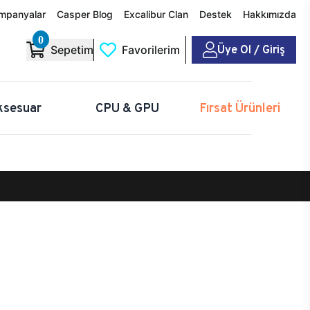
mpanyalar
Casper Blog
Excalibur Clan
Destek
Hakkımızda
0
Üye Ol / Giriş
Sepetim
Favorilerim
ksesuar
CPU & GPU
Fırsat Ürünleri