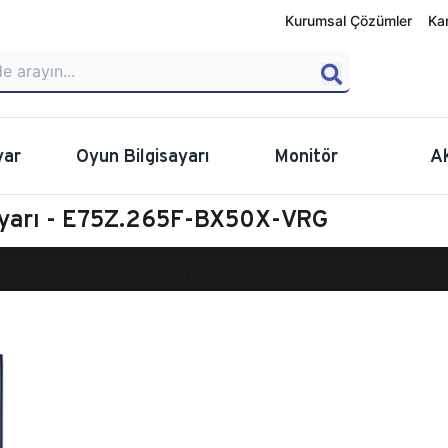
Kurumsal Çözümler
Ka
yar
Oyun Bilgisayarı
Monitör
A
ayarı - E75Z.265F-BX50X-VRG
calibur E750 Masaüstü Oyun Bilgisayarı
E75Z.265F-BX50X-VRG