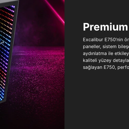
Premium 
Excalibur E750’nin ö
paneller, sistem bile
aydınlatma ile etkile
kaliteli yüzey detay
sağlayan E750, perfo