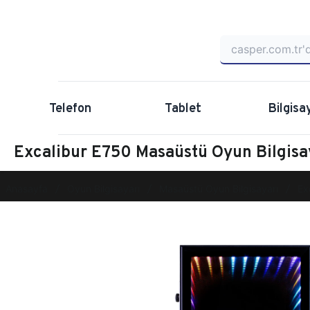
Telefon
Tablet
Bilgisa
Excalibur E750 Masaüstü Oyun Bilgis
Anasayfa
Oyun Bilgisayarı
Masaüstü Oyun Bilgisayarı
Ex