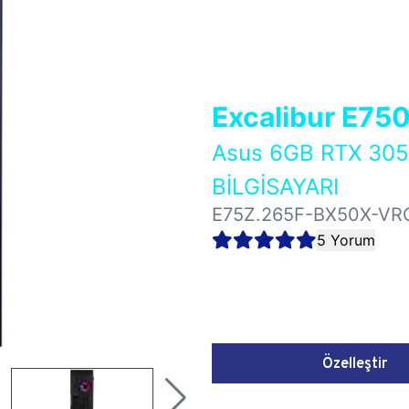
Excalibur E75
Asus 6GB RTX 3
BİLGİSAYARI
E75Z.265F-BX50X-VR
5 Yorum
Özelleştir