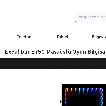
Telefon
Tablet
Bilgisa
Excalibur E750 Masaüstü Oyun Bilgis
Anasayfa
Oyun Bilgisayarı
Masaüstü Oyun Bilgisayarı
Ex