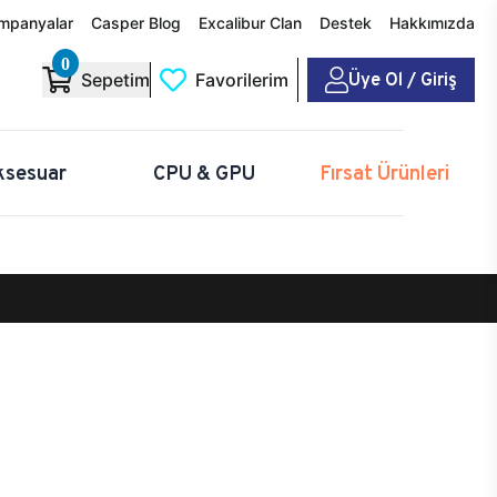
mpanyalar
Casper Blog
Excalibur Clan
Destek
Hakkımızda
0
Üye Ol / Giriş
Sepetim
Favorilerim
ksesuar
CPU & GPU
Fırsat Ürünleri