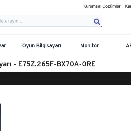
Kurumsal Çözümler
Ka
yar
Oyun Bilgisayarı
Monitör
A
ayarı - E75Z.265F-BX70A-0RE
calibur E750 Masaüstü Oyun Bilgisayarı
E75Z.265F-BX70A-0RE