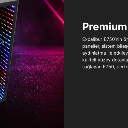
Premium 
Excalibur E750’nin ö
paneller, sistem bile
aydınlatma ile etkile
kaliteli yüzey detay
sağlayan E750, perfo