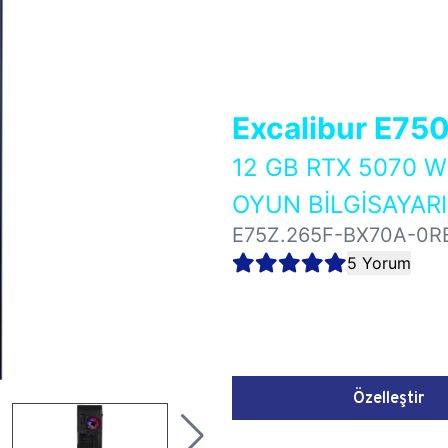
Excalibur E75
12 GB RTX 5070 
OYUN BİLGİSAYARI
E75Z.265F-BX70A-0R
5 Yorum
Özelleştir