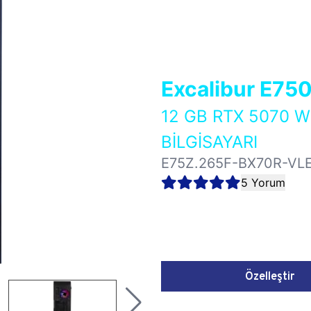
Excalibur E75
12 GB RTX 5070 
BİLGİSAYARI
E75Z.265F-BX70R-VL
5 Yorum
Özelleştir