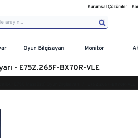
Kurumsal Çözümler
Ka
yar
Oyun Bilgisayarı
Monitör
A
ayarı - E75Z.265F-BX70R-VLE
calibur E750 Masaüstü Oyun Bilgisayarı
E75Z.265F-BX70R-VLE