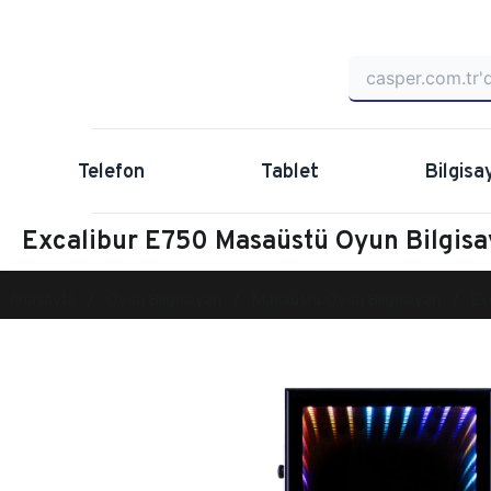
Telefon
Tablet
Bilgisa
Excalibur E750 Masaüstü Oyun Bilgis
Anasayfa
Oyun Bilgisayarı
Masaüstü Oyun Bilgisayarı
Ex