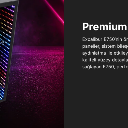
Premium 
Excalibur E750’nin ö
paneller, sistem bile
aydınlatma ile etkile
kaliteli yüzey detay
sağlayan E750, perfo