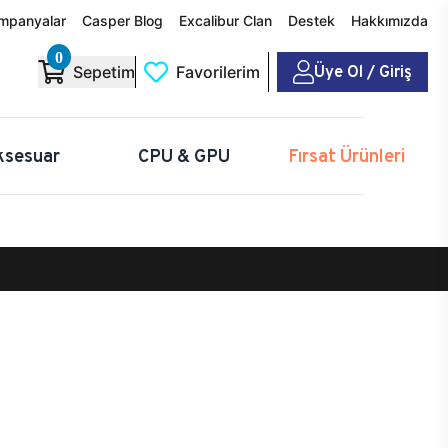
mpanyalar
Casper Blog
Excalibur Clan
Destek
Hakkımızda
0
Üye Ol / Giriş
Sepetim
Favorilerim
ksesuar
CPU & GPU
Fırsat Ürünleri