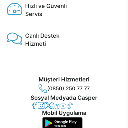
Hızlı ve Güvenli
Servis
1 Saatte servis, Jet servis ve Turbo servis seçenekleri
Casper'da!
Canlı Destek
Hizmeti
Ürünlerinizle ilgili Casper Canlı Destek hizmeti her daim
sizinle.
Müşteri Hizmetleri
(0850) 250 77 77
Sosyal Medyada Casper
Casper Facebook
Casper Instagram
Casper Twitter
Casper LinkedIn
Casper YouTube
Casper TikTok
Mobil Uygulama