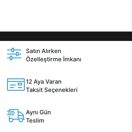
Üstelik satın alma ve satın alma sonrasında hızlı
destek sayesinde Casper kullanıcıların her zaman
yanında!
Satın Alırken
Özelleştirme İmkanı
Casper ürünlerini satın alırken ihtiyacınıza göre
özelleştirebilirsiniz.
12 Aya Varan
Taksit Seçenekleri
Anlaşmalı kredi kartlarına 12 aya varan taksit seçenekleri
Casper'da.
Aynı Gün
Teslim
Seçili ürünlerde Aynı Gün Teslim!