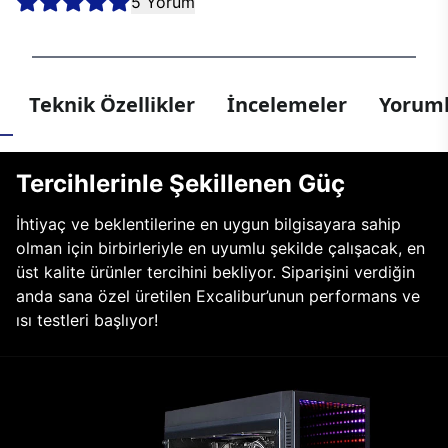
5 Yorum
Teknik Özellikler
İncelemeler
Yoruml
Tercihlerinle Şekillenen Güç
İhtiyaç ve beklentilerine en uygun bilgisayara sahip
olman için birbirleriyle en uyumlu şekilde çalışacak, en
üst kalite ürünler tercihini bekliyor. Siparişini verdiğin
anda sana özel üretilen Excalibur’unun performans ve
ısı testleri başlıyor!