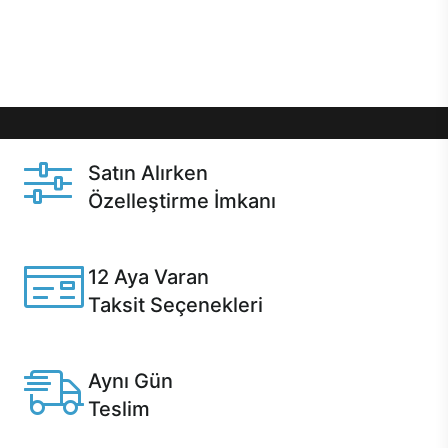
Üstelik satın alma ve satın alma sonrasında hızlı
destek sayesinde Casper kullanıcıların her zaman
yanında!
Satın Alırken
Özelleştirme İmkanı
Casper ürünlerini satın alırken ihtiyacınıza göre
özelleştirebilirsiniz.
12 Aya Varan
Taksit Seçenekleri
Anlaşmalı kredi kartlarına 12 aya varan taksit seçenekleri
Casper'da.
Aynı Gün
Teslim
Seçili ürünlerde Aynı Gün Teslim!