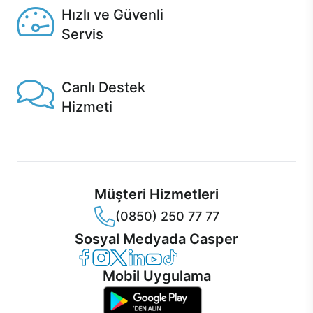
Hızlı ve Güvenli
Servis
1 Saatte servis, Jet servis ve Turbo servis seçenekleri
Casper'da!
Canlı Destek
Hizmeti
Ürünlerinizle ilgili Casper Canlı Destek hizmeti her daim
sizinle.
Müşteri Hizmetleri
(0850) 250 77 77
Sosyal Medyada Casper
Casper Facebook
Casper Instagram
Casper Twitter
Casper LinkedIn
Casper YouTube
Casper TikTok
Mobil Uygulama