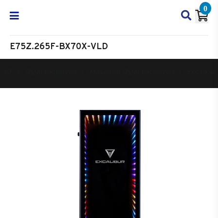
0
E75Z.265F-BX70X-VLD
Oyun Bilgisayarı
Masaüstü Oyun Bilgisayarı
Excalibur