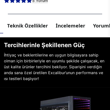
5 Yorum
Teknik Özellikler
İncelemeler
Yoruml
Tercihlerinle Şekillenen Güç
İhtiyaç ve beklentilerine en uygun bilgisayara sahip
olman için birbirleriyle en uyumlu şekilde çalışacak, en
üst kalite ürünler tercihini bekliyor. Siparişini verdiğin
anda sana özel üretilen Excalibur’unun performans ve
ısı testleri başlıyor!