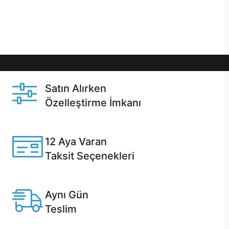
Üstelik satın alma ve satın alma sonrasında hızlı
destek sayesinde Casper kullanıcıların her zaman
yanında!
Satın Alırken
Özelleştirme İmkanı
Casper ürünlerini satın alırken ihtiyacınıza göre
özelleştirebilirsiniz.
12 Aya Varan
Taksit Seçenekleri
Anlaşmalı kredi kartlarına 12 aya varan taksit seçenekleri
Casper'da.
Aynı Gün
Teslim
Seçili ürünlerde Aynı Gün Teslim!