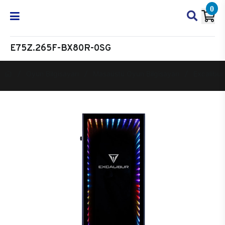
0
E75Z.265F-BX80R-0SG
Oyun Bilgisayarı
Masaüstü Oyun Bilgisayarı
Excalibur