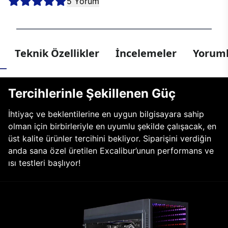
5 Yorum
Teknik Özellikler
İncelemeler
Yoruml
Tercihlerinle Şekillenen Güç
İhtiyaç ve beklentilerine en uygun bilgisayara sahip
olman için birbirleriyle en uyumlu şekilde çalışacak, en
üst kalite ürünler tercihini bekliyor. Siparişini verdiğin
anda sana özel üretilen Excalibur’unun performans ve
ısı testleri başlıyor!