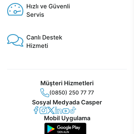
Hızlı ve Güvenli
Servis
1 Saatte servis, Jet servis ve Turbo servis seçenekleri
Casper'da!
Canlı Destek
Hizmeti
Ürünlerinizle ilgili Casper Canlı Destek hizmeti her daim
sizinle.
Müşteri Hizmetleri
(0850) 250 77 77
Sosyal Medyada Casper
Casper Facebook
Casper Instagram
Casper Twitter
Casper LinkedIn
Casper YouTube
Casper TikTok
Mobil Uygulama