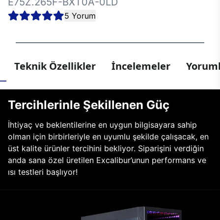
E75Z.265F-BXT0A-0LD
5 Yorum
Teknik Özellikler
İncelemeler
Yoruml
Tercihlerinle Şekillenen Güç
İhtiyaç ve beklentilerine en uygun bilgisayara sahip
olman için birbirleriyle en uyumlu şekilde çalışacak, en
üst kalite ürünler tercihini bekliyor. Siparişini verdiğin
anda sana özel üretilen Excalibur’unun performans ve
ısı testleri başlıyor!