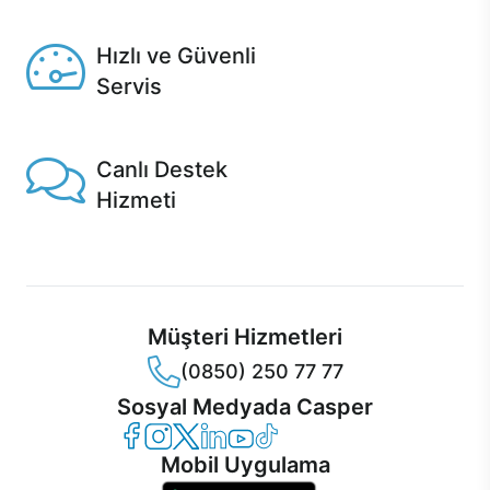
Seçili ürünlerde Aynı Gün Teslim!
Hızlı ve Güvenli
Servis
1 Saatte servis, Jet servis ve Turbo servis seçenekleri
Casper'da!
Canlı Destek
Hizmeti
Ürünlerinizle ilgili Casper Canlı Destek hizmeti her daim
sizinle.
Müşteri Hizmetleri
(0850) 250 77 77
Sosyal Medyada Casper
Casper Facebook
Casper Instagram
Casper Twitter
Casper LinkedIn
Casper YouTube
Casper TikTok
Mobil Uygulama