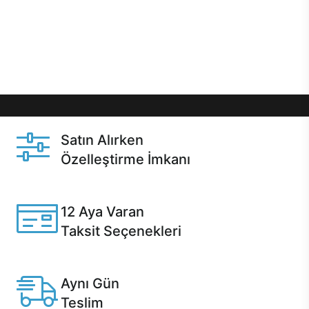
gibi özel fırsatlar Casper kullanıcılarını bekliyor.
Üstelik satın alma ve satın alma sonrasında hızlı
destek sayesinde Casper kullanıcıların her zaman
yanında!
Satın Alırken
Özelleştirme İmkanı
Casper ürünlerini satın alırken ihtiyacınıza göre
özelleştirebilirsiniz.
12 Aya Varan
Taksit Seçenekleri
Anlaşmalı kredi kartlarına 12 aya varan taksit seçenekleri
Casper'da.
Aynı Gün
Teslim