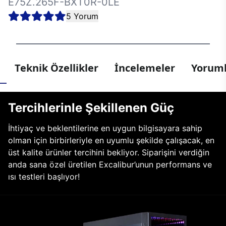
E75Z.265F-BXT0R-0LE
5 Yorum
Teknik Özellikler
İncelemeler
Yoruml
Tercihlerinle Şekillenen Güç
İhtiyaç ve beklentilerine en uygun bilgisayara sahip
olman için birbirleriyle en uyumlu şekilde çalışacak, en
üst kalite ürünler tercihini bekliyor. Siparişini verdiğin
anda sana özel üretilen Excalibur’unun performans ve
ısı testleri başlıyor!