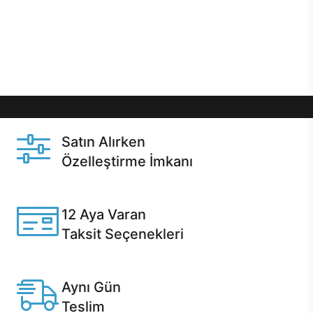
gibi özel fırsatlar Casper kullanıcılarını bekliyor.
Üstelik satın alma ve satın alma sonrasında hızlı
destek sayesinde Casper kullanıcıların her zaman
yanında!
Satın Alırken
Özelleştirme İmkanı
Casper ürünlerini satın alırken ihtiyacınıza göre
özelleştirebilirsiniz.
12 Aya Varan
Taksit Seçenekleri
Anlaşmalı kredi kartlarına 12 aya varan taksit seçenekleri
Casper'da.
Aynı Gün
Teslim