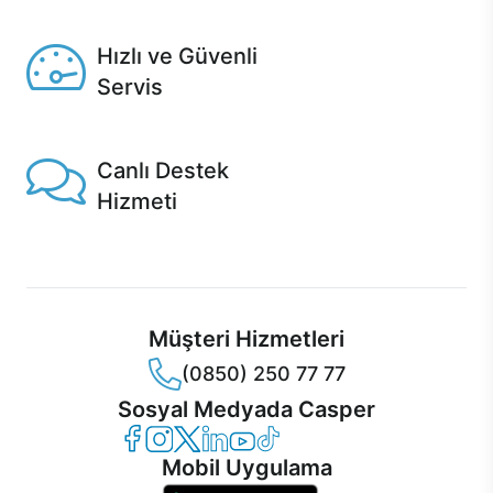
Seçili ürünlerde Aynı Gün Teslim!
Hızlı ve Güvenli
Servis
1 Saatte servis, Jet servis ve Turbo servis seçenekleri
Casper'da!
Canlı Destek
Hizmeti
Ürünlerinizle ilgili Casper Canlı Destek hizmeti her daim
sizinle.
Müşteri Hizmetleri
(0850) 250 77 77
Sosyal Medyada Casper
Casper Facebook
Casper Instagram
Casper Twitter
Casper LinkedIn
Casper YouTube
Casper TikTok
Mobil Uygulama