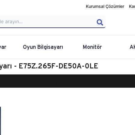
Kurumsal Çözümler
Ka
yar
Oyun Bilgisayarı
Monitör
A
ayarı - E75Z.265F-DE50A-0LE
calibur E750 Masaüstü Oyun Bilgisayarı
E75Z.265F-DE50A-0LE