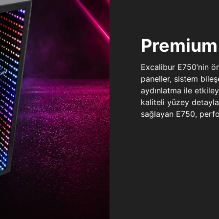
Premium 
Excalibur E750’nin ö
paneller, sistem bile
aydınlatma ile etkile
kaliteli yüzey detay
sağlayan E750, perfo