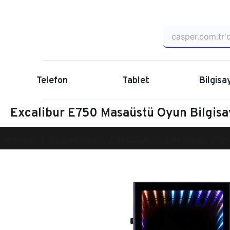
Telefon
Tablet
Bilgisa
Excalibur E750 Masaüstü Oyun Bilgis
Anasayfa
Oyun Bilgisayarı
Masaüstü Oyun Bilgisayarı
Ex