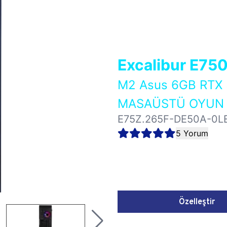
Excalibur E75
M2 Asus 6GB RTX
MASAÜSTÜ OYUN B
E75Z.265F-DE50A-0L
5 Yorum
Özelleştir