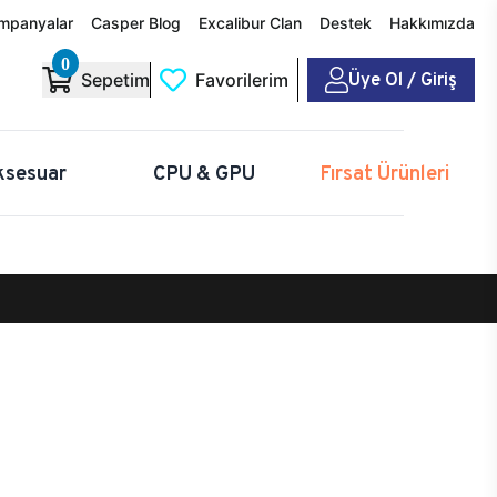
mpanyalar
Casper Blog
Excalibur Clan
Destek
Hakkımızda
0
Üye Ol / Giriş
Sepetim
Favorilerim
ksesuar
CPU & GPU
Fırsat Ürünleri