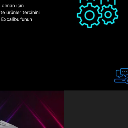
p olman için
te ürünler tercihini
n Excalibur’unun