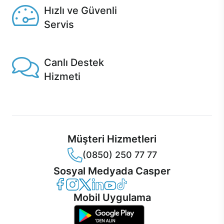
Hızlı ve Güvenli
Servis
1 Saatte servis, Jet servis ve Turbo servis seçenekleri
Casper'da!
Canlı Destek
Hizmeti
Ürünlerinizle ilgili Casper Canlı Destek hizmeti her daim
sizinle.
Müşteri Hizmetleri
(0850) 250 77 77
Sosyal Medyada Casper
Casper Facebook
Casper Instagram
Casper Twitter
Casper LinkedIn
Casper YouTube
Casper TikTok
Mobil Uygulama