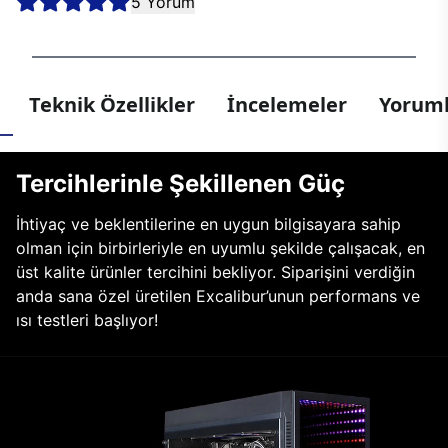
5 Yorum
Teknik Özellikler
İncelemeler
Yoruml
Tercihlerinle Şekillenen Güç
İhtiyaç ve beklentilerine en uygun bilgisayara sahip
olman için birbirleriyle en uyumlu şekilde çalışacak, en
üst kalite ürünler tercihini bekliyor. Siparişini verdiğin
anda sana özel üretilen Excalibur’unun performans ve
ısı testleri başlıyor!