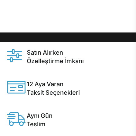
Üstelik satın alma ve satın alma sonrasında hızlı
destek sayesinde Casper kullanıcıların her zaman
yanında!
Satın Alırken
Özelleştirme İmkanı
Casper ürünlerini satın alırken ihtiyacınıza göre
özelleştirebilirsiniz.
12 Aya Varan
Taksit Seçenekleri
Anlaşmalı kredi kartlarına 12 aya varan taksit seçenekleri
Casper'da.
Aynı Gün
Teslim
Seçili ürünlerde Aynı Gün Teslim!