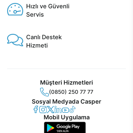
Hızlı ve Güvenli
Servis
1 Saatte servis, Jet servis ve Turbo servis seçenekleri
Casper'da!
Canlı Destek
Hizmeti
Ürünlerinizle ilgili Casper Canlı Destek hizmeti her daim
sizinle.
Müşteri Hizmetleri
(0850) 250 77 77
Sosyal Medyada Casper
Casper Facebook
Casper Instagram
Casper Twitter
Casper LinkedIn
Casper YouTube
Casper TikTok
Mobil Uygulama