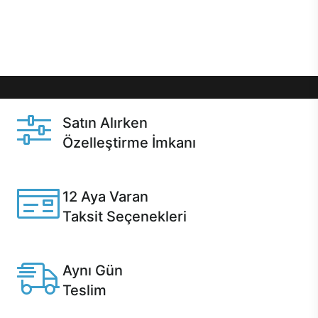
Üstelik satın alma ve satın alma sonrasında hızlı
destek sayesinde Casper kullanıcıların her zaman
yanında!
Satın Alırken
Özelleştirme İmkanı
Casper ürünlerini satın alırken ihtiyacınıza göre
özelleştirebilirsiniz.
12 Aya Varan
Taksit Seçenekleri
Anlaşmalı kredi kartlarına 12 aya varan taksit seçenekleri
Casper'da.
Aynı Gün
Teslim
Seçili ürünlerde Aynı Gün Teslim!