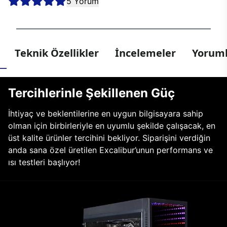
5 Yorum
Teknik Özellikler
İncelemeler
Yoruml
Tercihlerinle Şekillenen Güç
İhtiyaç ve beklentilerine en uygun bilgisayara sahip
olman için birbirleriyle en uyumlu şekilde çalışacak, en
üst kalite ürünler tercihini bekliyor. Siparişini verdiğin
anda sana özel üretilen Excalibur’unun performans ve
ısı testleri başlıyor!