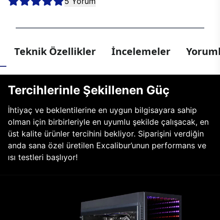
5 Yorum
Teknik Özellikler
İncelemeler
Yoruml
Tercihlerinle Şekillenen Güç
İhtiyaç ve beklentilerine en uygun bilgisayara sahip
olman için birbirleriyle en uyumlu şekilde çalışacak, en
üst kalite ürünler tercihini bekliyor. Siparişini verdiğin
anda sana özel üretilen Excalibur’unun performans ve
ısı testleri başlıyor!