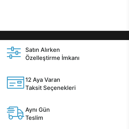
Üstelik satın alma ve satın alma sonrasında hızlı
destek sayesinde Casper kullanıcıların her zaman
yanında!
Satın Alırken
Özelleştirme İmkanı
Casper ürünlerini satın alırken ihtiyacınıza göre
özelleştirebilirsiniz.
12 Aya Varan
Taksit Seçenekleri
Anlaşmalı kredi kartlarına 12 aya varan taksit seçenekleri
Casper'da.
Aynı Gün
Teslim
Seçili ürünlerde Aynı Gün Teslim!