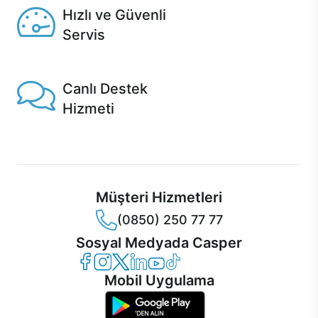
Hızlı ve Güvenli
Servis
1 Saatte servis, Jet servis ve Turbo servis seçenekleri
Casper'da!
Canlı Destek
Hizmeti
Ürünlerinizle ilgili Casper Canlı Destek hizmeti her daim
sizinle.
Müşteri Hizmetleri
(0850) 250 77 77
Sosyal Medyada Casper
Casper Facebook
Casper Instagram
Casper Twitter
Casper LinkedIn
Casper YouTube
Casper TikTok
Mobil Uygulama