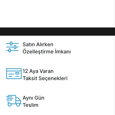
Üstelik satın alma ve satın alma sonrasında hızlı
destek sayesinde Casper kullanıcıların her zaman
yanında!
Satın Alırken
Özelleştirme İmkanı
Casper ürünlerini satın alırken ihtiyacınıza göre
özelleştirebilirsiniz.
12 Aya Varan
Taksit Seçenekleri
Anlaşmalı kredi kartlarına 12 aya varan taksit seçenekleri
Casper'da.
Aynı Gün
Teslim
Seçili ürünlerde Aynı Gün Teslim!