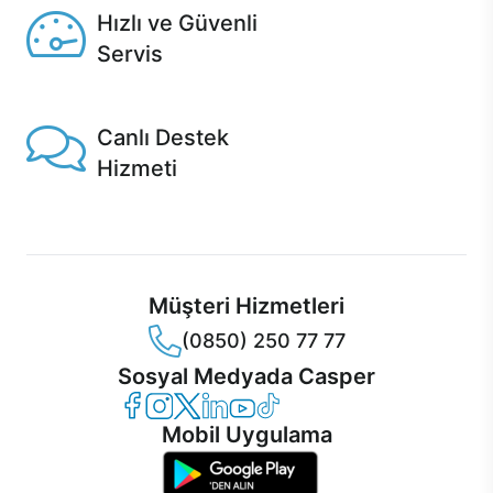
Hızlı ve Güvenli
Servis
1 Saatte servis, Jet servis ve Turbo servis seçenekleri
Casper'da!
Canlı Destek
Hizmeti
Ürünlerinizle ilgili Casper Canlı Destek hizmeti her daim
sizinle.
Müşteri Hizmetleri
(0850) 250 77 77
Sosyal Medyada Casper
Casper Facebook
Casper Instagram
Casper Twitter
Casper LinkedIn
Casper YouTube
Casper TikTok
Mobil Uygulama