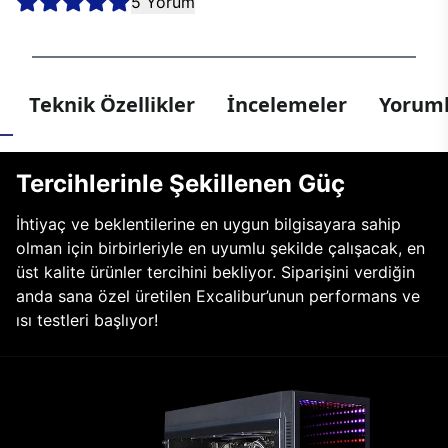
5 Yorum
Teknik Özellikler
İncelemeler
Yoruml
Tercihlerinle Şekillenen Güç
İhtiyaç ve beklentilerine en uygun bilgisayara sahip
olman için birbirleriyle en uyumlu şekilde çalışacak, en
üst kalite ürünler tercihini bekliyor. Siparişini verdiğin
anda sana özel üretilen Excalibur’unun performans ve
ısı testleri başlıyor!