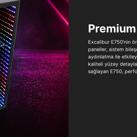
Premium 
Excalibur E750’nin ö
paneller, sistem bile
aydınlatma ile etkile
kaliteli yüzey detay
sağlayan E750, perfo