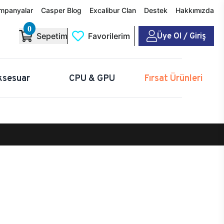
mpanyalar
Casper Blog
Excalibur Clan
Destek
Hakkımızda
0
Üye Ol / Giriş
Sepetim
Favorilerim
ksesuar
CPU & GPU
Fırsat Ürünleri