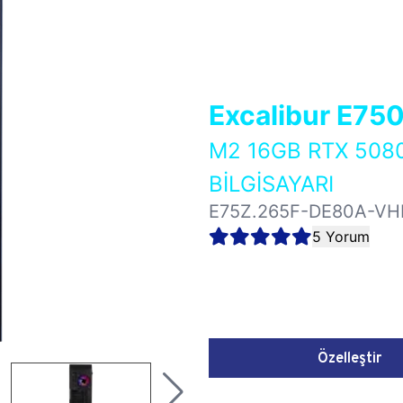
Excalibur E75
M2 16GB RTX 50
BİLGİSAYARI
E75Z.265F-DE80A-VH
5 Yorum
Özelleştir