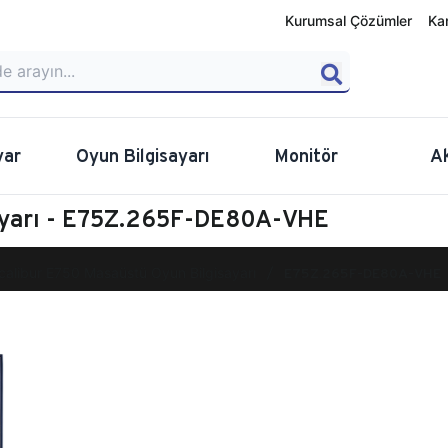
Kurumsal Çözümler
Ka
yar
Oyun Bilgisayarı
Monitör
A
ayarı - E75Z.265F-DE80A-VHE
calibur E750 Masaüstü Oyun Bilgisayarı
E75Z.265F-DE80A-VHE