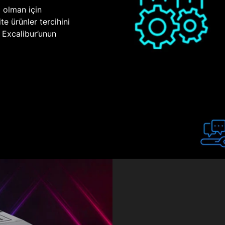
p olman için
te ürünler tercihini
n Excalibur’unun