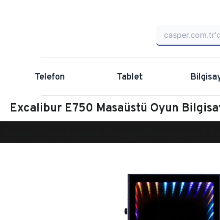
Telefon
Tablet
Bilgisa
Excalibur E750 Masaüstü Oyun Bilgis
Anasayfa
Oyun Bilgisayarı
Masaüstü Oyun Bilgisayarı
Ex