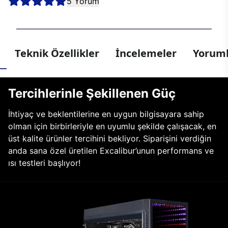
5 Yorum
Teknik Özellikler
İncelemeler
Yoruml
Tercihlerinle Şekillenen Güç
İhtiyaç ve beklentilerine en uygun bilgisayara sahip
olman için birbirleriyle en uyumlu şekilde çalışacak, en
üst kalite ürünler tercihini bekliyor. Siparişini verdiğin
anda sana özel üretilen Excalibur’unun performans ve
ısı testleri başlıyor!