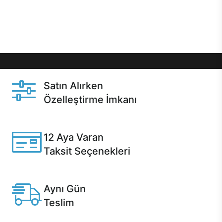
Üstelik satın alma ve satın alma sonrasında hızlı
destek sayesinde Casper kullanıcıların her zaman
yanında!
Satın Alırken
Özelleştirme İmkanı
Casper ürünlerini satın alırken ihtiyacınıza göre
özelleştirebilirsiniz.
12 Aya Varan
Taksit Seçenekleri
Anlaşmalı kredi kartlarına 12 aya varan taksit seçenekleri
Casper'da.
Aynı Gün
Teslim
Seçili ürünlerde Aynı Gün Teslim!