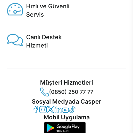
Hızlı ve Güvenli
Servis
1 Saatte servis, Jet servis ve Turbo servis seçenekleri
Casper'da!
Canlı Destek
Hizmeti
Ürünlerinizle ilgili Casper Canlı Destek hizmeti her daim
sizinle.
Müşteri Hizmetleri
(0850) 250 77 77
Sosyal Medyada Casper
Casper Facebook
Casper Instagram
Casper Twitter
Casper LinkedIn
Casper YouTube
Casper TikTok
Mobil Uygulama