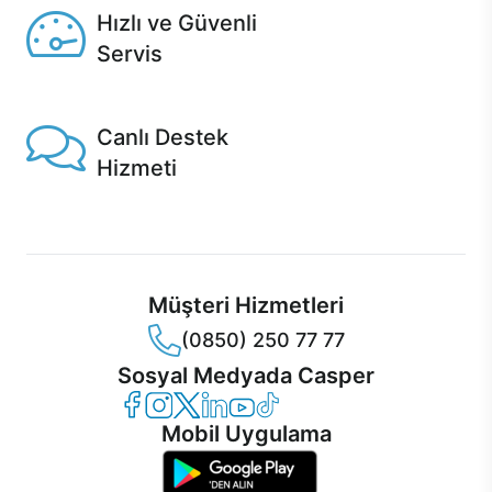
Hızlı ve Güvenli
Servis
1 Saatte servis, Jet servis ve Turbo servis seçenekleri
Casper'da!
Canlı Destek
Hizmeti
Ürünlerinizle ilgili Casper Canlı Destek hizmeti her daim
sizinle.
Müşteri Hizmetleri
(0850) 250 77 77
Sosyal Medyada Casper
Casper Facebook
Casper Instagram
Casper Twitter
Casper LinkedIn
Casper YouTube
Casper TikTok
Mobil Uygulama