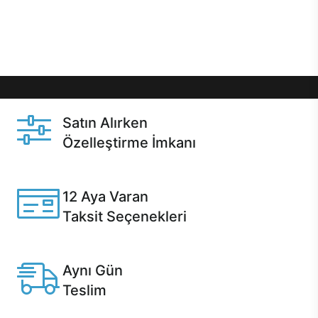
Üstelik satın alma ve satın alma sonrasında hızlı
destek sayesinde Casper kullanıcıların her zaman
yanında!
Satın Alırken
Özelleştirme İmkanı
Casper ürünlerini satın alırken ihtiyacınıza göre
özelleştirebilirsiniz.
12 Aya Varan
Taksit Seçenekleri
Anlaşmalı kredi kartlarına 12 aya varan taksit seçenekleri
Casper'da.
Aynı Gün
Teslim
Seçili ürünlerde Aynı Gün Teslim!