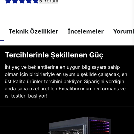
5 Yorum
Teknik Özellikler
İncelemeler
Yoruml
Tercihlerinle Şekillenen Güç
İhtiyaç ve beklentilerine en uygun bilgisayara sahip
olman için birbirleriyle en uyumlu şekilde çalışacak, en
üst kalite ürünler tercihini bekliyor. Siparişini verdiğin
anda sana özel üretilen Excalibur’unun performans ve
ısı testleri başlıyor!