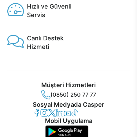
Hızlı ve Güvenli
Servis
1 Saatte servis, Jet servis ve Turbo servis seçenekleri
Casper'da!
Canlı Destek
Hizmeti
Ürünlerinizle ilgili Casper Canlı Destek hizmeti her daim
sizinle.
Müşteri Hizmetleri
(0850) 250 77 77
Sosyal Medyada Casper
Casper Facebook
Casper Instagram
Casper Twitter
Casper LinkedIn
Casper YouTube
Casper TikTok
Mobil Uygulama