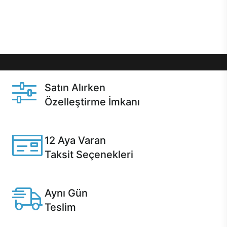
Üstelik satın alma ve satın alma sonrasında hızlı
destek sayesinde Casper kullanıcıların her zaman
yanında!
Satın Alırken
Özelleştirme İmkanı
Casper ürünlerini satın alırken ihtiyacınıza göre
özelleştirebilirsiniz.
12 Aya Varan
Taksit Seçenekleri
Anlaşmalı kredi kartlarına 12 aya varan taksit seçenekleri
Casper'da.
Aynı Gün
Teslim
Seçili ürünlerde Aynı Gün Teslim!