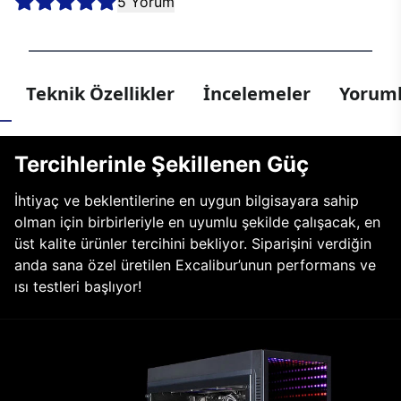
5 Yorum
Teknik Özellikler
İncelemeler
Yoruml
Tercihlerinle Şekillenen Güç
İhtiyaç ve beklentilerine en uygun bilgisayara sahip
olman için birbirleriyle en uyumlu şekilde çalışacak, en
üst kalite ürünler tercihini bekliyor. Siparişini verdiğin
anda sana özel üretilen Excalibur’unun performans ve
ısı testleri başlıyor!