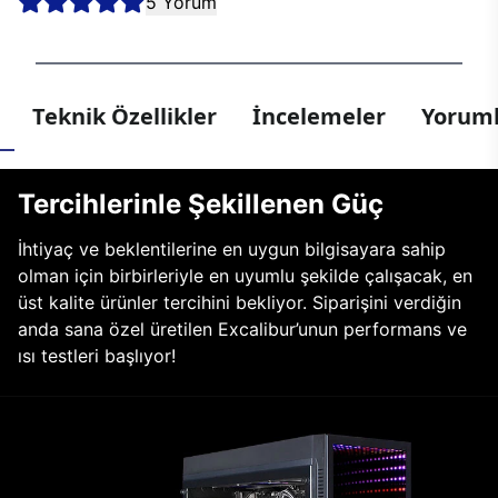
5 Yorum
Teknik Özellikler
İncelemeler
Yoruml
Tercihlerinle Şekillenen Güç
İhtiyaç ve beklentilerine en uygun bilgisayara sahip
olman için birbirleriyle en uyumlu şekilde çalışacak, en
üst kalite ürünler tercihini bekliyor. Siparişini verdiğin
anda sana özel üretilen Excalibur’unun performans ve
ısı testleri başlıyor!