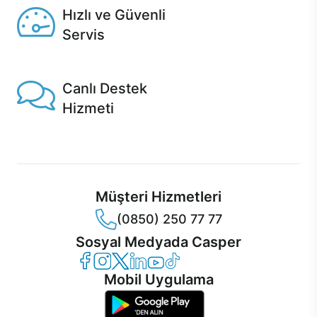
Hızlı ve Güvenli
Servis
1 Saatte servis, Jet servis ve Turbo servis seçenekleri
Casper'da!
Canlı Destek
Hizmeti
Ürünlerinizle ilgili Casper Canlı Destek hizmeti her daim
sizinle.
Müşteri Hizmetleri
(0850) 250 77 77
Sosyal Medyada Casper
Casper Facebook
Casper Instagram
Casper Twitter
Casper LinkedIn
Casper YouTube
Casper TikTok
Mobil Uygulama