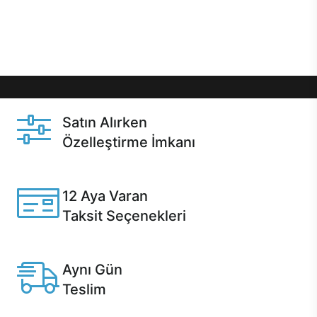
Üstelik satın alma ve satın alma sonrasında hızlı
destek sayesinde Casper kullanıcıların her zaman
yanında!
Satın Alırken
Özelleştirme İmkanı
Casper ürünlerini satın alırken ihtiyacınıza göre
özelleştirebilirsiniz.
12 Aya Varan
Taksit Seçenekleri
Anlaşmalı kredi kartlarına 12 aya varan taksit seçenekleri
Casper'da.
Aynı Gün
Teslim
Seçili ürünlerde Aynı Gün Teslim!