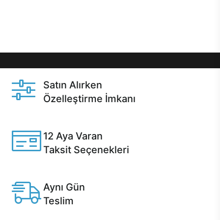
Üstelik satın alma ve satın alma sonrasında hızlı
destek sayesinde Casper kullanıcıların her zaman
yanında!
Satın Alırken
Özelleştirme İmkanı
Casper ürünlerini satın alırken ihtiyacınıza göre
özelleştirebilirsiniz.
12 Aya Varan
Taksit Seçenekleri
Anlaşmalı kredi kartlarına 12 aya varan taksit seçenekleri
Casper'da.
Aynı Gün
Teslim
Seçili ürünlerde Aynı Gün Teslim!