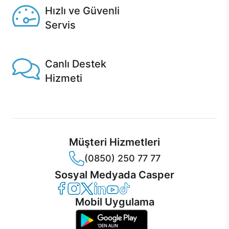
Hızlı ve Güvenli
Servis
1 Saatte servis, Jet servis ve Turbo servis seçenekleri
Casper'da!
Canlı Destek
Hizmeti
Ürünlerinizle ilgili Casper Canlı Destek hizmeti her daim
sizinle.
Müşteri Hizmetleri
(0850) 250 77 77
Sosyal Medyada Casper
Casper Facebook
Casper Instagram
Casper Twitter
Casper LinkedIn
Casper YouTube
Casper TikTok
Mobil Uygulama