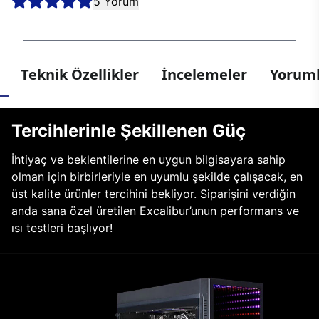
5 Yorum
Teknik Özellikler
İncelemeler
Yoruml
Tercihlerinle Şekillenen Güç
İhtiyaç ve beklentilerine en uygun bilgisayara sahip
olman için birbirleriyle en uyumlu şekilde çalışacak, en
üst kalite ürünler tercihini bekliyor. Siparişini verdiğin
anda sana özel üretilen Excalibur’unun performans ve
ısı testleri başlıyor!