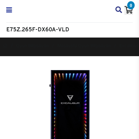
0
E75Z.265F-DX60A-VLD
Oyun Bilgisayarı
Masaüstü Oyun Bilgisayarı
Excalibur