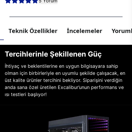
5 Yorum
Teknik Özellikler
İncelemeler
Yoruml
Tercihlerinle Şekillenen Güç
İhtiyaç ve beklentilerine en uygun bilgisayara sahip
olman için birbirleriyle en uyumlu şekilde çalışacak, en
üst kalite ürünler tercihini bekliyor. Siparişini verdiğin
anda sana özel üretilen Excalibur’unun performans ve
ısı testleri başlıyor!