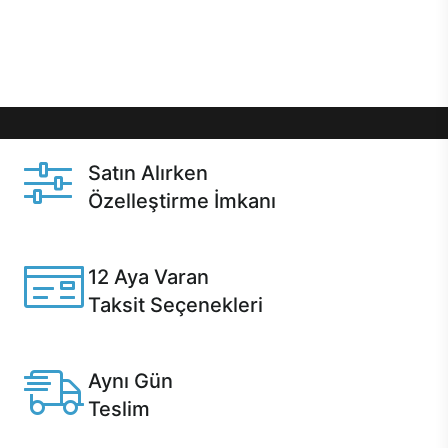
Üstelik satın alma ve satın alma sonrasında hızlı
destek sayesinde Casper kullanıcıların her zaman
yanında!
Satın Alırken
Özelleştirme İmkanı
Casper ürünlerini satın alırken ihtiyacınıza göre
özelleştirebilirsiniz.
12 Aya Varan
Taksit Seçenekleri
Anlaşmalı kredi kartlarına 12 aya varan taksit seçenekleri
Casper'da.
Aynı Gün
Teslim
Seçili ürünlerde Aynı Gün Teslim!