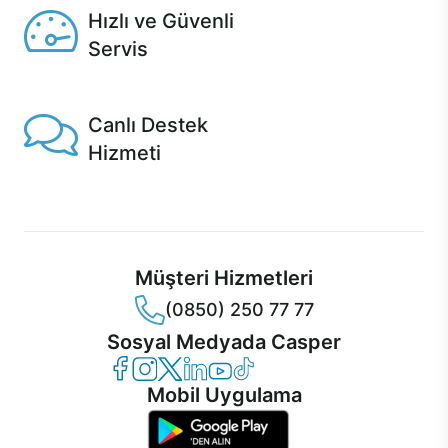
Hızlı ve Güvenli
Servis
1 Saatte servis, Jet servis ve Turbo servis seçenekleri
Casper'da!
Canlı Destek
Hizmeti
Ürünlerinizle ilgili Casper Canlı Destek hizmeti her daim
sizinle.
Müşteri Hizmetleri
(0850) 250 77 77
Sosyal Medyada Casper
Casper Facebook
Casper Instagram
Casper Twitter
Casper LinkedIn
Casper YouTube
Casper TikTok
Mobil Uygulama