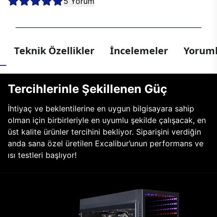
5 Yorum
Teknik Özellikler
İncelemeler
Yoruml
Tercihlerinle Şekillenen Güç
İhtiyaç ve beklentilerine en uygun bilgisayara sahip
olman için birbirleriyle en uyumlu şekilde çalışacak, en
üst kalite ürünler tercihini bekliyor. Siparişini verdiğin
anda sana özel üretilen Excalibur’unun performans ve
ısı testleri başlıyor!