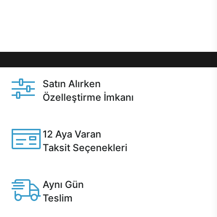
Üstelik satın alma ve satın alma sonrasında hızlı
destek sayesinde Casper kullanıcıların her zaman
yanında!
Satın Alırken
Özelleştirme İmkanı
Casper ürünlerini satın alırken ihtiyacınıza göre
özelleştirebilirsiniz.
12 Aya Varan
Taksit Seçenekleri
Anlaşmalı kredi kartlarına 12 aya varan taksit seçenekleri
Casper'da.
Aynı Gün
Teslim
Seçili ürünlerde Aynı Gün Teslim!