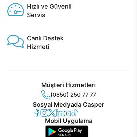
Hızlı ve Güvenli
Servis
1 Saatte servis, Jet servis ve Turbo servis seçenekleri
Casper'da!
Canlı Destek
Hizmeti
Ürünlerinizle ilgili Casper Canlı Destek hizmeti her daim
sizinle.
Müşteri Hizmetleri
(0850) 250 77 77
Sosyal Medyada Casper
Casper Facebook
Casper Instagram
Casper Twitter
Casper LinkedIn
Casper YouTube
Casper TikTok
Mobil Uygulama