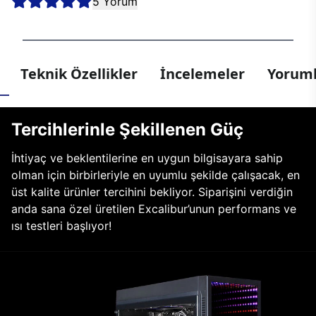
5 Yorum
Teknik Özellikler
İncelemeler
Yoruml
Tercihlerinle Şekillenen Güç
İhtiyaç ve beklentilerine en uygun bilgisayara sahip
olman için birbirleriyle en uyumlu şekilde çalışacak, en
üst kalite ürünler tercihini bekliyor. Siparişini verdiğin
anda sana özel üretilen Excalibur’unun performans ve
ısı testleri başlıyor!