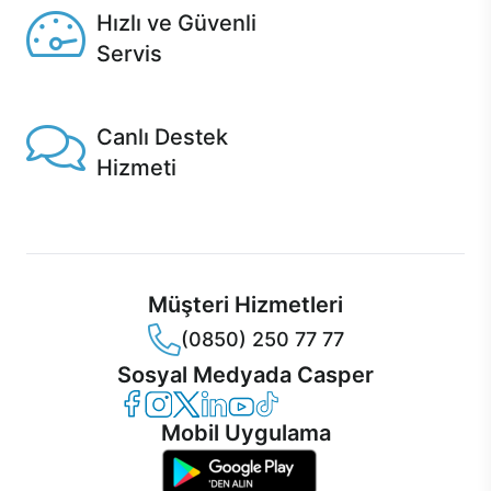
Hızlı ve Güvenli
Servis
1 Saatte servis, Jet servis ve Turbo servis seçenekleri
Casper'da!
Canlı Destek
Hizmeti
Ürünlerinizle ilgili Casper Canlı Destek hizmeti her daim
sizinle.
Müşteri Hizmetleri
(0850) 250 77 77
Sosyal Medyada Casper
Casper Facebook
Casper Instagram
Casper Twitter
Casper LinkedIn
Casper YouTube
Casper TikTok
Mobil Uygulama