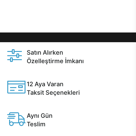
Üstelik satın alma ve satın alma sonrasında hızlı
destek sayesinde Casper kullanıcıların her zaman
yanında!
Satın Alırken
Özelleştirme İmkanı
Casper ürünlerini satın alırken ihtiyacınıza göre
özelleştirebilirsiniz.
12 Aya Varan
Taksit Seçenekleri
Anlaşmalı kredi kartlarına 12 aya varan taksit seçenekleri
Casper'da.
Aynı Gün
Teslim
Seçili ürünlerde Aynı Gün Teslim!