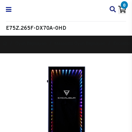
0
E75Z.265F-DX70A-0HD
Oyun Bilgisayarı
Masaüstü Oyun Bilgisayarı
Excalibur