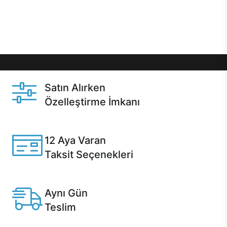
Üstelik satın alma ve satın alma sonrasında hızlı
destek sayesinde Casper kullanıcıların her zaman
yanında!
Satın Alırken
Özelleştirme İmkanı
Casper ürünlerini satın alırken ihtiyacınıza göre
özelleştirebilirsiniz.
12 Aya Varan
Taksit Seçenekleri
Anlaşmalı kredi kartlarına 12 aya varan taksit seçenekleri
Casper'da.
Aynı Gün
Teslim
Seçili ürünlerde Aynı Gün Teslim!