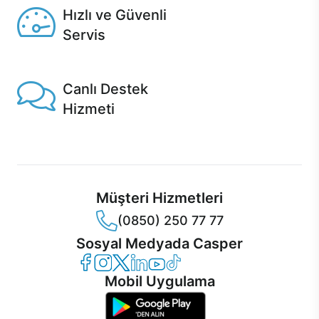
Hızlı ve Güvenli
Servis
1 Saatte servis, Jet servis ve Turbo servis seçenekleri
Casper'da!
Canlı Destek
Hizmeti
Ürünlerinizle ilgili Casper Canlı Destek hizmeti her daim
sizinle.
Müşteri Hizmetleri
(0850) 250 77 77
Sosyal Medyada Casper
Casper Facebook
Casper Instagram
Casper Twitter
Casper LinkedIn
Casper YouTube
Casper TikTok
Mobil Uygulama