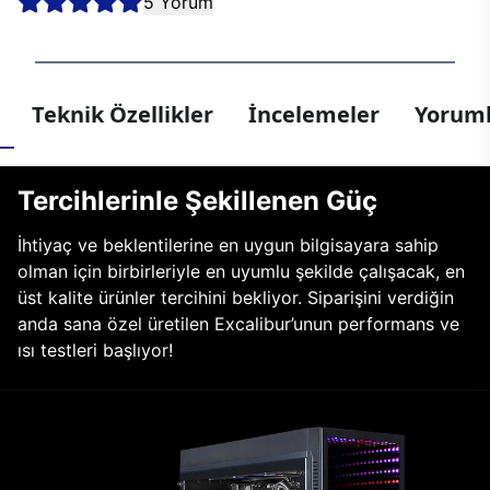
5 Yorum
Teknik Özellikler
İncelemeler
Yoruml
Tercihlerinle Şekillenen Güç
İhtiyaç ve beklentilerine en uygun bilgisayara sahip
olman için birbirleriyle en uyumlu şekilde çalışacak, en
üst kalite ürünler tercihini bekliyor. Siparişini verdiğin
anda sana özel üretilen Excalibur’unun performans ve
ısı testleri başlıyor!