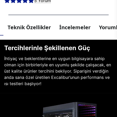
5 Yorum
Teknik Özellikler
İncelemeler
Yoruml
Tercihlerinle Şekillenen Güç
İhtiyaç ve beklentilerine en uygun bilgisayara sahip
olman için birbirleriyle en uyumlu şekilde çalışacak, en
üst kalite ürünler tercihini bekliyor. Siparişini verdiğin
anda sana özel üretilen Excalibur’unun performans ve
ısı testleri başlıyor!