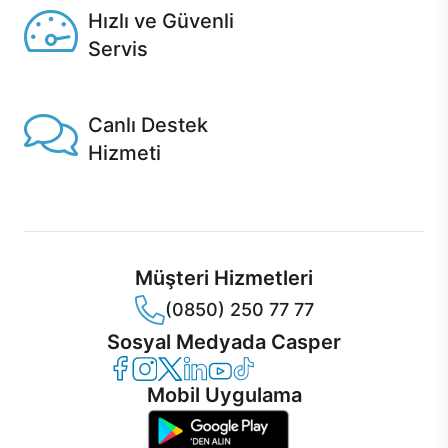
Hızlı ve Güvenli
Servis
1 Saatte servis, Jet servis ve Turbo servis seçenekleri
Casper'da!
Canlı Destek
Hizmeti
Ürünlerinizle ilgili Casper Canlı Destek hizmeti her daim
sizinle.
Müşteri Hizmetleri
(0850) 250 77 77
Sosyal Medyada Casper
Casper Facebook
Casper Instagram
Casper Twitter
Casper LinkedIn
Casper YouTube
Casper TikTok
Mobil Uygulama