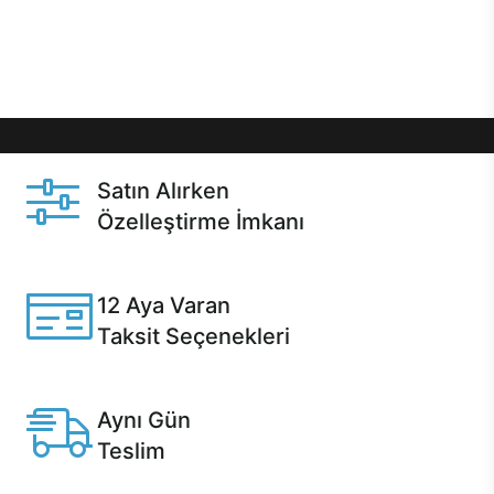
Üstelik satın alma ve satın alma sonrasında hızlı
destek sayesinde Casper kullanıcıların her zaman
yanında!
Satın Alırken
Özelleştirme İmkanı
Casper ürünlerini satın alırken ihtiyacınıza göre
özelleştirebilirsiniz.
12 Aya Varan
Taksit Seçenekleri
Anlaşmalı kredi kartlarına 12 aya varan taksit seçenekleri
Casper'da.
Aynı Gün
Teslim
Seçili ürünlerde Aynı Gün Teslim!