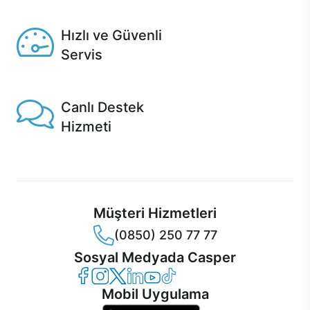
Seçili ürünlerde Aynı Gün Teslim!
Hızlı ve Güvenli
Servis
1 Saatte servis, Jet servis ve Turbo servis seçenekleri
Casper'da!
Canlı Destek
Hizmeti
Ürünlerinizle ilgili Casper Canlı Destek hizmeti her daim
sizinle.
Müşteri Hizmetleri
(0850) 250 77 77
Sosyal Medyada Casper
Casper Facebook
Casper Instagram
Casper Twitter
Casper LinkedIn
Casper YouTube
Casper TikTok
Mobil Uygulama