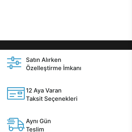
gibi özel fırsatlar Casper kullanıcılarını bekliyor.
Üstelik satın alma ve satın alma sonrasında hızlı
destek sayesinde Casper kullanıcıların her zaman
yanında!
Satın Alırken
Özelleştirme İmkanı
Casper ürünlerini satın alırken ihtiyacınıza göre
özelleştirebilirsiniz.
12 Aya Varan
Taksit Seçenekleri
Anlaşmalı kredi kartlarına 12 aya varan taksit seçenekleri
Casper'da.
Aynı Gün
Teslim