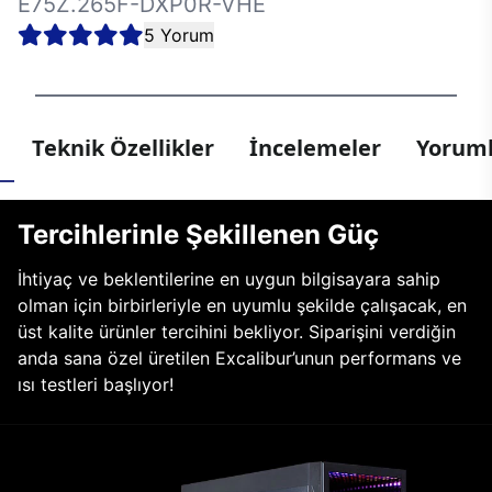
E75Z.265F-DXP0R-VHE
5 Yorum
Teknik Özellikler
İncelemeler
Yoruml
Tercihlerinle Şekillenen Güç
İhtiyaç ve beklentilerine en uygun bilgisayara sahip
olman için birbirleriyle en uyumlu şekilde çalışacak, en
üst kalite ürünler tercihini bekliyor. Siparişini verdiğin
anda sana özel üretilen Excalibur’unun performans ve
ısı testleri başlıyor!