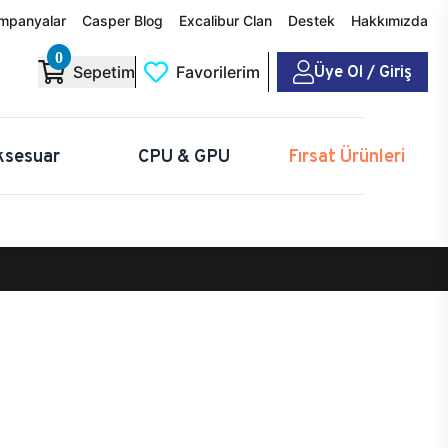
mpanyalar
Casper Blog
Excalibur Clan
Destek
Hakkımızda
0
Üye Ol / Giriş
Sepetim
Favorilerim
ksesuar
CPU & GPU
Fırsat Ürünleri