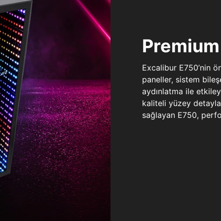
Premium 
Excalibur E750’nin ö
paneller, sistem bile
aydınlatma ile etkile
kaliteli yüzey detay
sağlayan E750, perfo