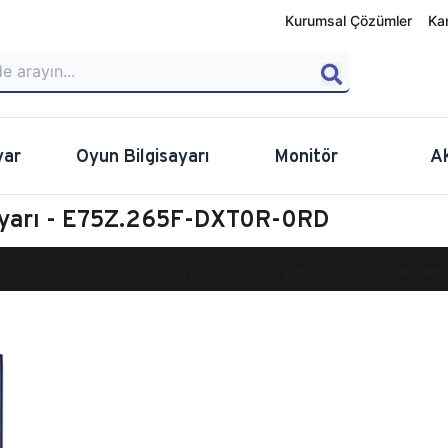
Kurumsal Çözümler
Ka
yar
Oyun Bilgisayarı
Monitör
A
ayarı - E75Z.265F-DXT0R-0RD
calibur E750 Masaüstü Oyun Bilgisayarı
E75Z.265F-DXT0R-0RD