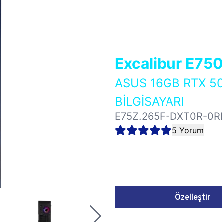
Excalibur E75
ASUS 16GB RTX 5
BİLGİSAYARI
E75Z.265F-DXT0R-0R
5 Yorum
Özelleştir