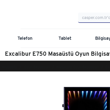
Telefon
Tablet
Bilgisa
Excalibur E750 Masaüstü Oyun Bilgis
Anasayfa
Oyun Bilgisayarı
Masaüstü Oyun Bilgisayarı
Ex