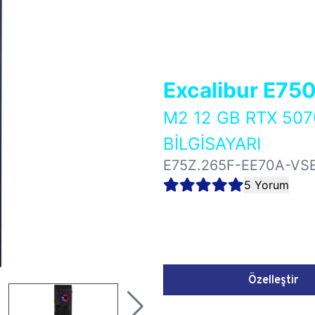
Excalibur E75
M2 12 GB RTX 50
BİLGİSAYARI
E75Z.265F-EE70A-VS
5 Yorum
Özelleştir