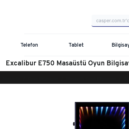
Telefon
Tablet
Bilgisa
Excalibur E750 Masaüstü Oyun Bilgis
Anasayfa
Oyun Bilgisayarı
Masaüstü Oyun Bilgisayarı
Ex