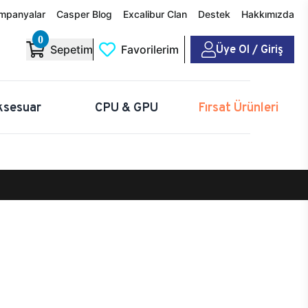
mpanyalar
Casper Blog
Excalibur Clan
Destek
Hakkımızda
0
Üye Ol / Giriş
Sepetim
Favorilerim
ksesuar
CPU & GPU
Fırsat Ürünleri