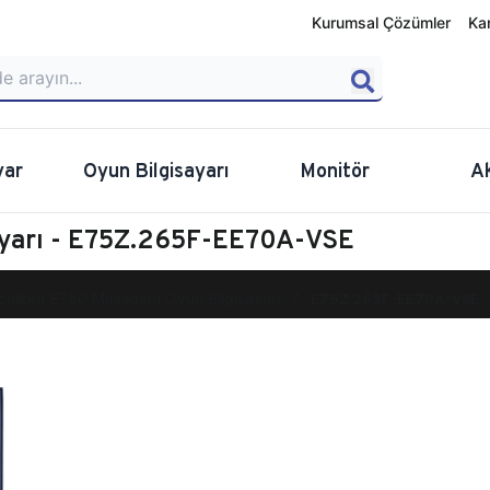
Kurumsal Çözümler
Ka
yar
Oyun Bilgisayarı
Monitör
A
ayarı - E75Z.265F-EE70A-VSE
calibur E750 Masaüstü Oyun Bilgisayarı
E75Z.265F-EE70A-VSE