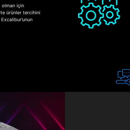
p olman için
te ürünler tercihini
n Excalibur’unun