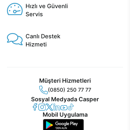
Hızlı ve Güvenli
Servis
1 Saatte servis, Jet servis ve Turbo servis seçenekleri
Casper'da!
Canlı Destek
Hizmeti
Ürünlerinizle ilgili Casper Canlı Destek hizmeti her daim
sizinle.
Müşteri Hizmetleri
(0850) 250 77 77
Sosyal Medyada Casper
Casper Facebook
Casper Instagram
Casper Twitter
Casper LinkedIn
Casper YouTube
Casper TikTok
Mobil Uygulama