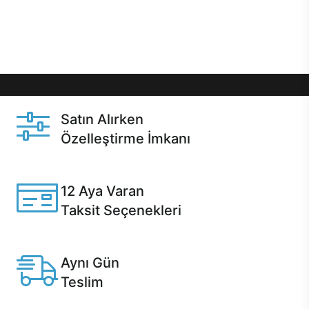
Üstelik satın alma ve satın alma sonrasında hızlı
destek sayesinde Casper kullanıcıların her zaman
yanında!
Satın Alırken
Özelleştirme İmkanı
Casper ürünlerini satın alırken ihtiyacınıza göre
özelleştirebilirsiniz.
12 Aya Varan
Taksit Seçenekleri
Anlaşmalı kredi kartlarına 12 aya varan taksit seçenekleri
Casper'da.
Aynı Gün
Teslim
Seçili ürünlerde Aynı Gün Teslim!