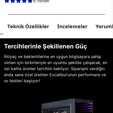
5 Yorum
Teknik Özellikler
İncelemeler
Yoruml
Tercihlerinle Şekillenen Güç
İhtiyaç ve beklentilerine en uygun bilgisayara sahip
olman için birbirleriyle en uyumlu şekilde çalışacak, en
üst kalite ürünler tercihini bekliyor. Siparişini verdiğin
anda sana özel üretilen Excalibur’unun performans ve
ısı testleri başlıyor!