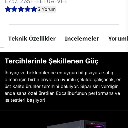
E75Z.265F-EET0A-VFE
5 Yorum
Teknik Özellikler
İncelemeler
Yoruml
Tercihlerinle Şekillenen Güç
İhtiyaç ve beklentilerine en uygun bilgisayara sahip
olman için birbirleriyle en uyumlu şekilde çalışacak, en
üst kalite ürünler tercihini bekliyor. Siparişini verdiğin
anda sana özel üretilen Excalibur’unun performans ve
ısı testleri başlıyor!