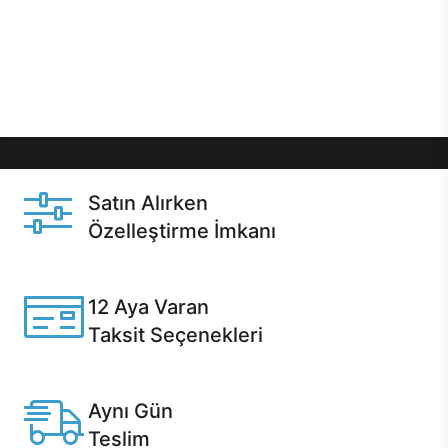
gibi özel fırsatlar Casper kullanıcılarını bekliyor.
Üstelik satın alma ve satın alma sonrasında hızlı
destek sayesinde Casper kullanıcıların her zaman
yanında!
Satın Alırken
Özelleştirme İmkanı
Casper ürünlerini satın alırken ihtiyacınıza göre
özelleştirebilirsiniz.
12 Aya Varan
Taksit Seçenekleri
Anlaşmalı kredi kartlarına 12 aya varan taksit seçenekleri
Casper'da.
Aynı Gün
Teslim