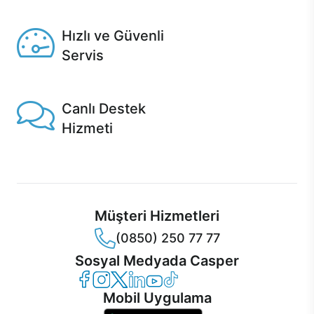
Seçili ürünlerde Aynı Gün Teslim!
Hızlı ve Güvenli
Servis
1 Saatte servis, Jet servis ve Turbo servis seçenekleri
Casper'da!
Canlı Destek
Hizmeti
Ürünlerinizle ilgili Casper Canlı Destek hizmeti her daim
sizinle.
Müşteri Hizmetleri
(0850) 250 77 77
Sosyal Medyada Casper
Casper Facebook
Casper Instagram
Casper Twitter
Casper LinkedIn
Casper YouTube
Casper TikTok
Mobil Uygulama