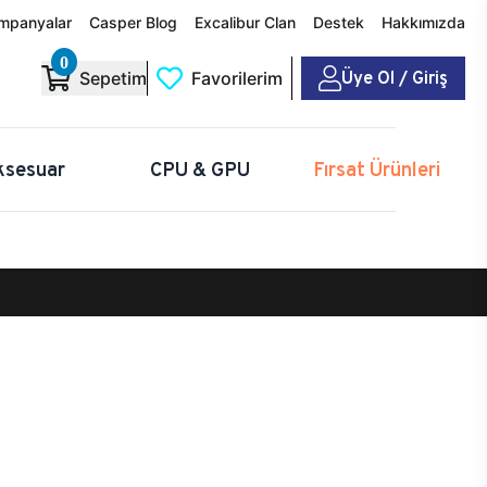
mpanyalar
Casper Blog
Excalibur Clan
Destek
Hakkımızda
0
Üye Ol / Giriş
Sepetim
Favorilerim
ksesuar
CPU & GPU
Fırsat Ürünleri