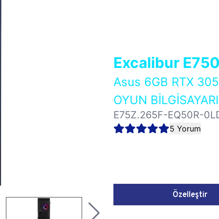
Excalibur E75
Asus 6GB RTX 30
OYUN BİLGİSAYARI
E75Z.265F-EQ50R-0L
5 Yorum
Özelleştir