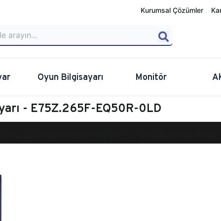
Kurumsal Çözümler
Ka
yar
Oyun Bilgisayarı
Monitör
A
ayarı - E75Z.265F-EQ50R-0LD
calibur E750 Masaüstü Oyun Bilgisayarı
E75Z.265F-EQ50R-0LD