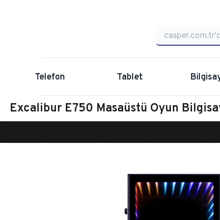
Telefon
Tablet
Bilgisa
Excalibur E750 Masaüstü Oyun Bilgis
Anasayfa
Oyun Bilgisayarı
Masaüstü Oyun Bilgisayarı
Ex