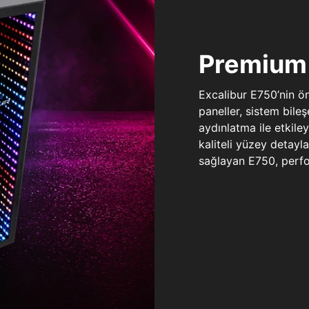
Premium 
Excalibur E750’nin ö
paneller, sistem bile
aydınlatma ile etkile
kaliteli yüzey detay
sağlayan E750, perfo