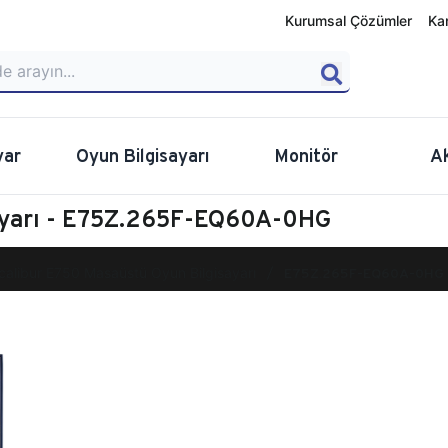
Kurumsal Çözümler
Ka
yar
Oyun Bilgisayarı
Monitör
A
sayarı - E75Z.265F-EQ60A-0HG
calibur E750 Masaüstü Oyun Bilgisayarı
E75Z.265F-EQ60A-0HG