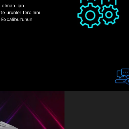
p olman için
te ürünler tercihini
n Excalibur’unun