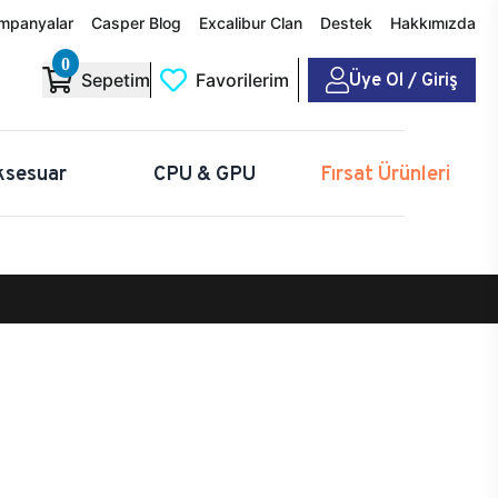
mpanyalar
Casper Blog
Excalibur Clan
Destek
Hakkımızda
0
Üye Ol / Giriş
Sepetim
Favorilerim
ksesuar
CPU & GPU
Fırsat Ürünleri