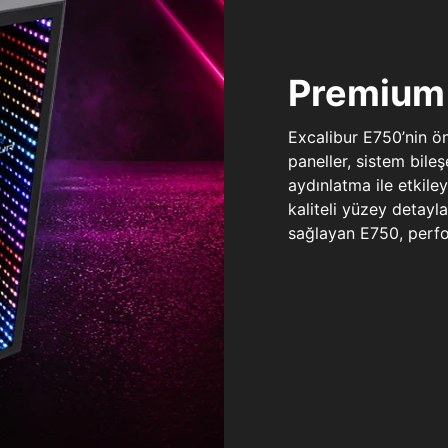
Premium 
Excalibur E750’nin ö
paneller, sistem bile
aydınlatma ile etkile
kaliteli yüzey detay
sağlayan E750, perfo