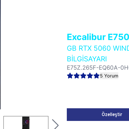
Excalibur E75
GB RTX 5060 WI
BİLGİSAYARI
E75Z.265F-EQ60A-0
5 Yorum
Özelleştir