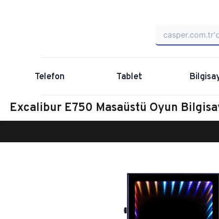
Telefon
Tablet
Bilgisa
Excalibur E750 Masaüstü Oyun Bilgi
Anasayfa
Oyun Bilgisayarı
Masaüstü Oyun Bilgisayarı
Ex