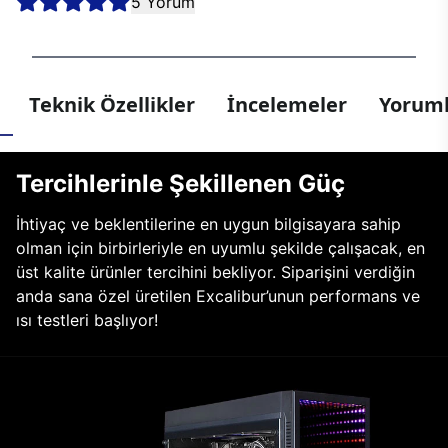
5 Yorum
Teknik Özellikler
İncelemeler
Yoruml
Tercihlerinle Şekillenen Güç
İhtiyaç ve beklentilerine en uygun bilgisayara sahip
olman için birbirleriyle en uyumlu şekilde çalışacak, en
üst kalite ürünler tercihini bekliyor. Siparişini verdiğin
anda sana özel üretilen Excalibur’unun performans ve
ısı testleri başlıyor!