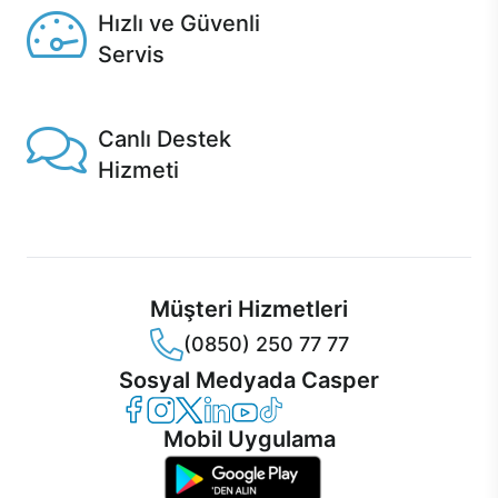
Hızlı ve Güvenli
Servis
1 Saatte servis, Jet servis ve Turbo servis seçenekleri
Casper'da!
Canlı Destek
Hizmeti
Ürünlerinizle ilgili Casper Canlı Destek hizmeti her daim
sizinle.
Müşteri Hizmetleri
(0850) 250 77 77
Sosyal Medyada Casper
Casper Facebook
Casper Instagram
Casper Twitter
Casper LinkedIn
Casper YouTube
Casper TikTok
Mobil Uygulama