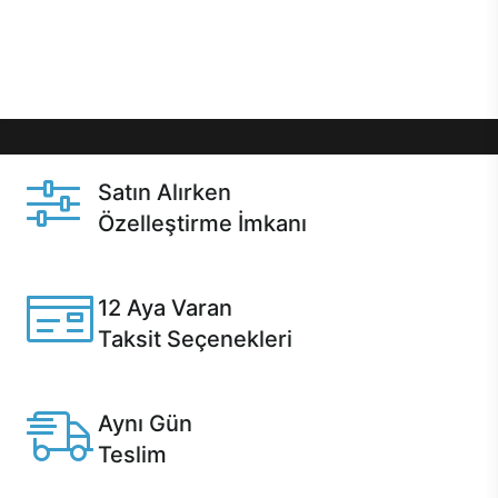
Üstelik satın alma ve satın alma sonrasında hızlı
destek sayesinde Casper kullanıcıların her zaman
yanında!
Satın Alırken
Özelleştirme İmkanı
Casper ürünlerini satın alırken ihtiyacınıza göre
özelleştirebilirsiniz.
12 Aya Varan
Taksit Seçenekleri
Anlaşmalı kredi kartlarına 12 aya varan taksit seçenekleri
Casper'da.
Aynı Gün
Teslim
Seçili ürünlerde Aynı Gün Teslim!