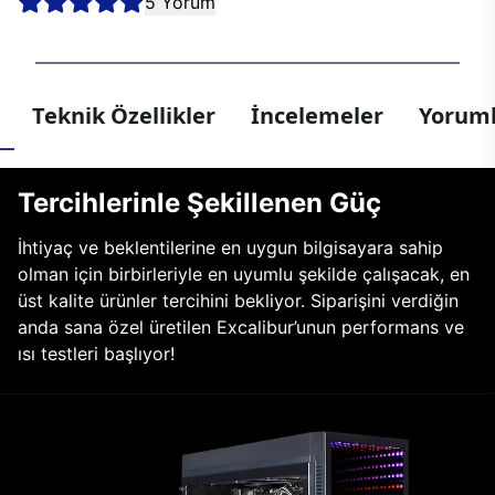
5 Yorum
Teknik Özellikler
İncelemeler
Yoruml
Tercihlerinle Şekillenen Güç
İhtiyaç ve beklentilerine en uygun bilgisayara sahip
olman için birbirleriyle en uyumlu şekilde çalışacak, en
üst kalite ürünler tercihini bekliyor. Siparişini verdiğin
anda sana özel üretilen Excalibur’unun performans ve
ısı testleri başlıyor!