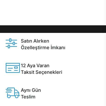
Üstelik satın alma ve satın alma sonrasında hızlı
destek sayesinde Casper kullanıcıların her zaman
yanında!
Satın Alırken
Özelleştirme İmkanı
Casper ürünlerini satın alırken ihtiyacınıza göre
özelleştirebilirsiniz.
12 Aya Varan
Taksit Seçenekleri
Anlaşmalı kredi kartlarına 12 aya varan taksit seçenekleri
Casper'da.
Aynı Gün
Teslim
Seçili ürünlerde Aynı Gün Teslim!