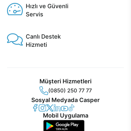
Hızlı ve Güvenli
Servis
1 Saatte servis, Jet servis ve Turbo servis seçenekleri
Casper'da!
Canlı Destek
Hizmeti
Ürünlerinizle ilgili Casper Canlı Destek hizmeti her daim
sizinle.
Müşteri Hizmetleri
(0850) 250 77 77
Sosyal Medyada Casper
Casper Facebook
Casper Instagram
Casper Twitter
Casper LinkedIn
Casper YouTube
Casper TikTok
Mobil Uygulama