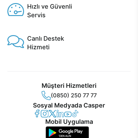
Hızlı ve Güvenli
Servis
1 Saatte servis, Jet servis ve Turbo servis seçenekleri
Casper'da!
Canlı Destek
Hizmeti
Ürünlerinizle ilgili Casper Canlı Destek hizmeti her daim
sizinle.
Müşteri Hizmetleri
(0850) 250 77 77
Sosyal Medyada Casper
Casper Facebook
Casper Instagram
Casper Twitter
Casper LinkedIn
Casper YouTube
Casper TikTok
Mobil Uygulama