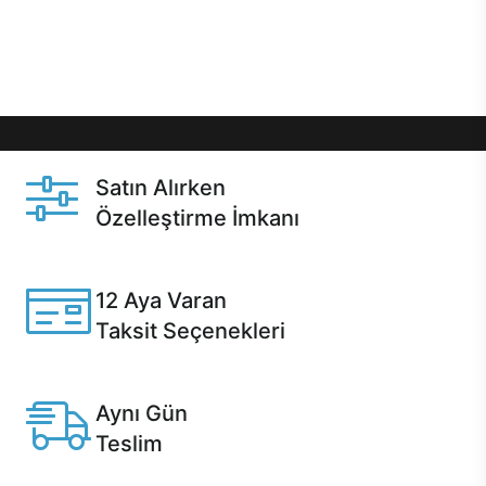
Üstelik satın alma ve satın alma sonrasında hızlı
destek sayesinde Casper kullanıcıların her zaman
yanında!
Satın Alırken
Özelleştirme İmkanı
Casper ürünlerini satın alırken ihtiyacınıza göre
özelleştirebilirsiniz.
12 Aya Varan
Taksit Seçenekleri
Anlaşmalı kredi kartlarına 12 aya varan taksit seçenekleri
Casper'da.
Aynı Gün
Teslim
Seçili ürünlerde Aynı Gün Teslim!