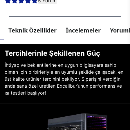
5 Yorum
Teknik Özellikler
İncelemeler
Yoruml
Tercihlerinle Şekillenen Güç
İhtiyaç ve beklentilerine en uygun bilgisayara sahip
olman için birbirleriyle en uyumlu şekilde çalışacak, en
üst kalite ürünler tercihini bekliyor. Siparişini verdiğin
anda sana özel üretilen Excalibur’unun performans ve
ısı testleri başlıyor!