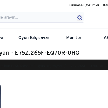
Kurumsal Çözümler
Ka
yar
Oyun Bilgisayarı
Monitör
A
ayarı - E75Z.265F-EQ70R-0HG
calibur E750 Masaüstü Oyun Bilgisayarı
E75Z.265F-EQ70R-0HG