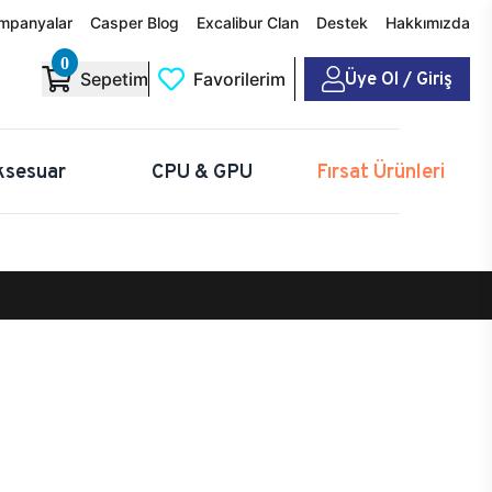
mpanyalar
Casper Blog
Excalibur Clan
Destek
Hakkımızda
0
Üye Ol / Giriş
Sepetim
Favorilerim
ksesuar
CPU & GPU
Fırsat Ürünleri