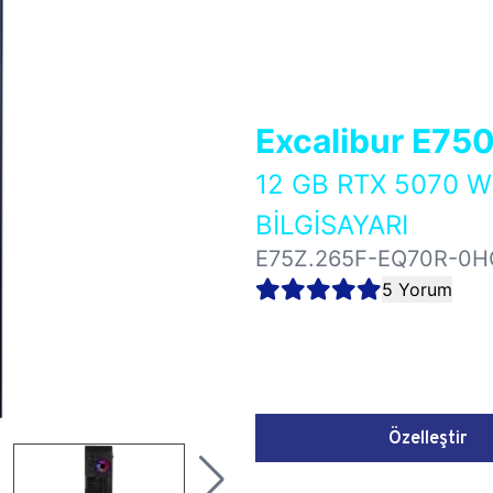
Excalibur E75
12 GB RTX 5070 
BİLGİSAYARI
E75Z.265F-EQ70R-0H
5 Yorum
Özelleştir