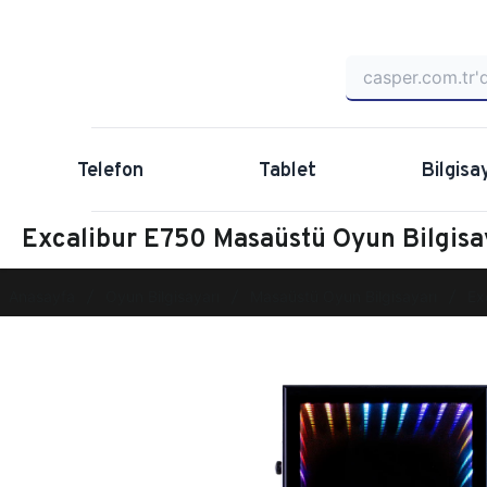
Telefon
Tablet
Bilgisa
Excalibur E750 Masaüstü Oyun Bilgis
Anasayfa
Oyun Bilgisayarı
Masaüstü Oyun Bilgisayarı
Ex