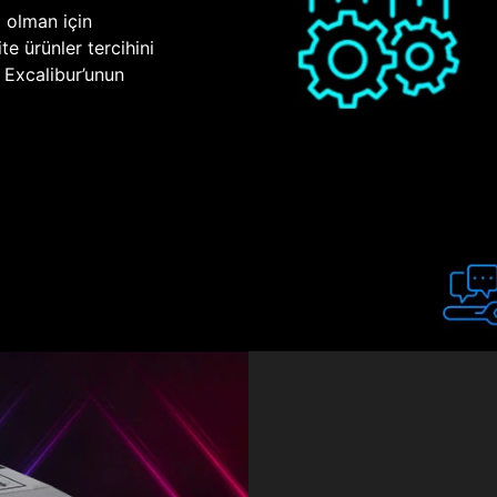
p olman için
te ürünler tercihini
n Excalibur’unun