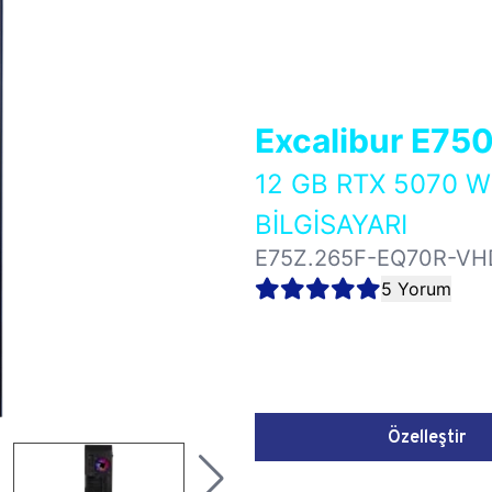
Excalibur E75
12 GB RTX 5070 
BİLGİSAYARI
E75Z.265F-EQ70R-VH
5 Yorum
Özelleştir