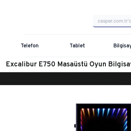
Telefon
Tablet
Bilgisa
Excalibur E750 Masaüstü Oyun Bilgis
Anasayfa
Oyun Bilgisayarı
Masaüstü Oyun Bilgisayarı
Ex