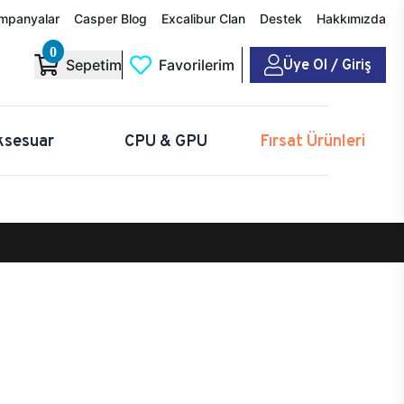
mpanyalar
Casper Blog
Excalibur Clan
Destek
Hakkımızda
0
Üye Ol / Giriş
Sepetim
Favorilerim
ksesuar
CPU & GPU
Fırsat Ürünleri