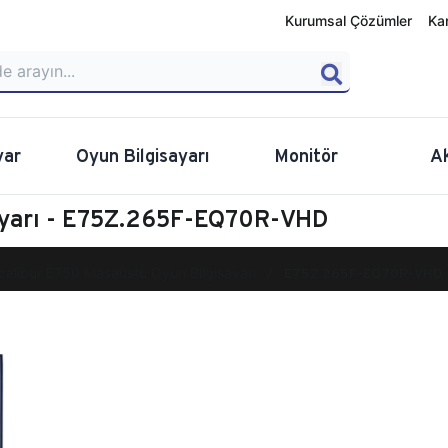
Kurumsal Çözümler
Ka
yar
Oyun Bilgisayarı
Monitör
A
ayarı - E75Z.265F-EQ70R-VHD
calibur E750 Masaüstü Oyun Bilgisayarı
E75Z.265F-EQ70R-VHD