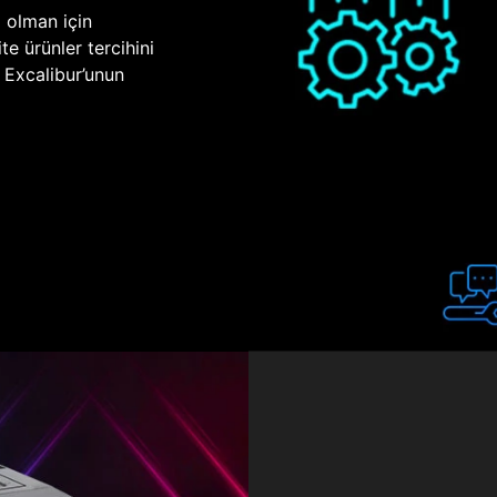
p olman için
te ürünler tercihini
n Excalibur’unun