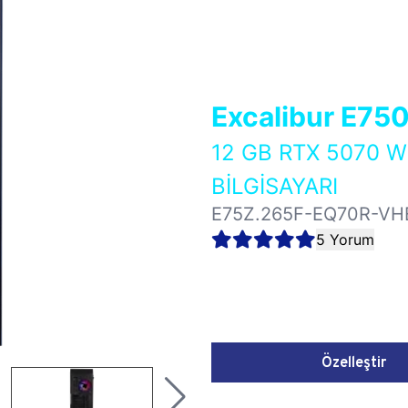
Excalibur E75
12 GB RTX 5070 
BİLGİSAYARI
E75Z.265F-EQ70R-VH
5 Yorum
Özelleştir