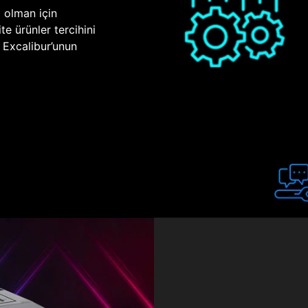
p olman için
te ürünler tercihini
n Excalibur’unun