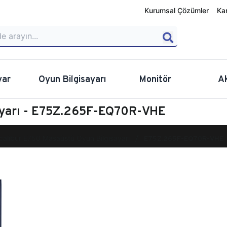
Kurumsal Çözümler
Ka
yar
Oyun Bilgisayarı
Monitör
A
ayarı - E75Z.265F-EQ70R-VHE
calibur E750 Masaüstü Oyun Bilgisayarı
E75Z.265F-EQ70R-VHE