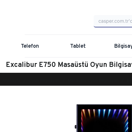
Telefon
Tablet
Bilgisa
Excalibur E750 Masaüstü Oyun Bilgis
Anasayfa
Oyun Bilgisayarı
Masaüstü Oyun Bilgisayarı
Ex