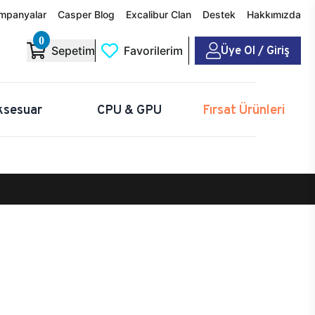
mpanyalar
Casper Blog
Excalibur Clan
Destek
Hakkımızda
0
Üye Ol / Giriş
Sepetim
Favorilerim
ksesuar
CPU & GPU
Fırsat Ürünleri