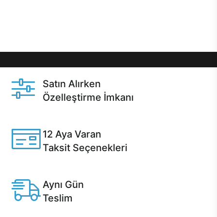
Üstelik satın alma ve satın alma sonrasında hızlı
destek sayesinde Casper kullanıcıların her zaman
yanında!
Satın Alırken
Özelleştirme İmkanı
Casper ürünlerini satın alırken ihtiyacınıza göre
özelleştirebilirsiniz.
12 Aya Varan
Taksit Seçenekleri
Anlaşmalı kredi kartlarına 12 aya varan taksit seçenekleri
Casper'da.
Aynı Gün
Teslim
Seçili ürünlerde Aynı Gün Teslim!