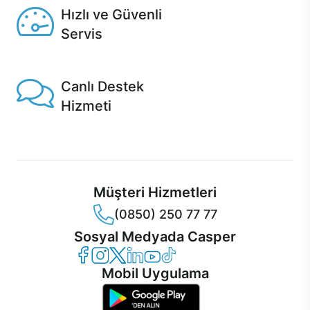
Hızlı ve Güvenli
Servis
1 Saatte servis, Jet servis ve Turbo servis seçenekleri
Casper'da!
Canlı Destek
Hizmeti
Ürünlerinizle ilgili Casper Canlı Destek hizmeti her daim
sizinle.
Müşteri Hizmetleri
(0850) 250 77 77
Sosyal Medyada Casper
Casper Facebook
Casper Instagram
Casper Twitter
Casper LinkedIn
Casper YouTube
Casper TikTok
Mobil Uygulama