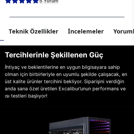
5 Yorum
Teknik Özellikler
İncelemeler
Yoruml
Tercihlerinle Şekillenen Güç
İhtiyaç ve beklentilerine en uygun bilgisayara sahip
olman için birbirleriyle en uyumlu şekilde çalışacak, en
üst kalite ürünler tercihini bekliyor. Siparişini verdiğin
anda sana özel üretilen Excalibur’unun performans ve
ısı testleri başlıyor!