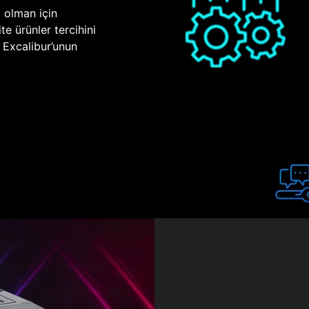
p olman için
te ürünler tercihini
n Excalibur’unun