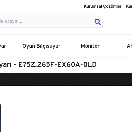
Kurumsal Çözümler
Ka
yar
Oyun Bilgisayarı
Monitör
A
ayarı - E75Z.265F-EX60A-0LD
calibur E750 Masaüstü Oyun Bilgisayarı
E75Z.265F-EX60A-0LD