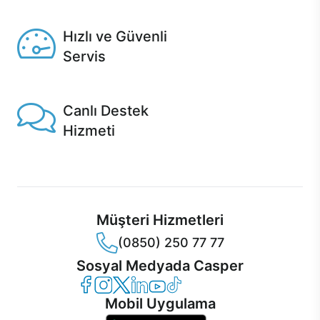
Seçili ürünlerde Aynı Gün Teslim!
Hızlı ve Güvenli
Servis
1 Saatte servis, Jet servis ve Turbo servis seçenekleri
Casper'da!
Canlı Destek
Hizmeti
Ürünlerinizle ilgili Casper Canlı Destek hizmeti her daim
sizinle.
Müşteri Hizmetleri
(0850) 250 77 77
Sosyal Medyada Casper
Casper Facebook
Casper Instagram
Casper Twitter
Casper LinkedIn
Casper YouTube
Casper TikTok
Mobil Uygulama