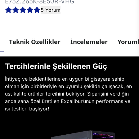
E75Z.265K-8E50R-VHG
5 Yorum
Teknik Özellikler
İncelemeler
Yoruml
Tercihlerinle Şekillenen Güç
İhtiyaç ve beklentilerine en uygun bilgisayara sahip
olman için birbirleriyle en uyumlu şekilde çalışacak, en
üst kalite ürünler tercihini bekliyor. Siparişini verdiğin
anda sana özel üretilen Excalibur’unun performans ve
ısı testleri başlıyor!