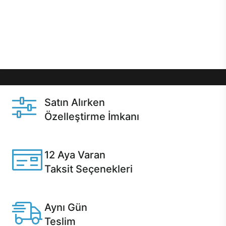
gibi özel fırsatlar Casper kullanıcılarını bekliyor.
Üstelik satın alma ve satın alma sonrasında hızlı
destek sayesinde Casper kullanıcıların her zaman
yanında!
Satın Alırken
Özelleştirme İmkanı
Casper ürünlerini satın alırken ihtiyacınıza göre
özelleştirebilirsiniz.
12 Aya Varan
Taksit Seçenekleri
Anlaşmalı kredi kartlarına 12 aya varan taksit seçenekleri
Casper'da.
Aynı Gün
Teslim