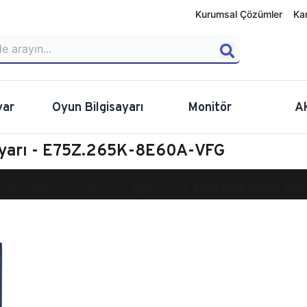
Kurumsal Çözümler
Ka
yar
Oyun Bilgisayarı
Monitör
A
ayarı - E75Z.265K-8E60A-VFG
calibur E750 Masaüstü Oyun Bilgisayarı
E75Z.265K-8E60A-VFG