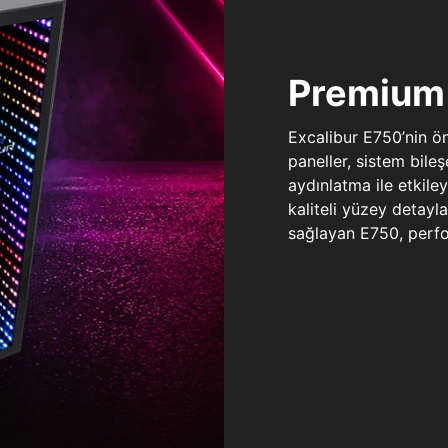
Premium 
Excalibur E750’nin ö
paneller, sistem bile
aydınlatma ile etkile
kaliteli yüzey detay
sağlayan E750, perfo