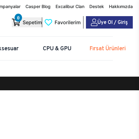
mpanyalar
Casper Blog
Excalibur Clan
Destek
Hakkımızda
0
Üye Ol / Giriş
Sepetim
Favorilerim
ksesuar
CPU & GPU
Fırsat Ürünleri