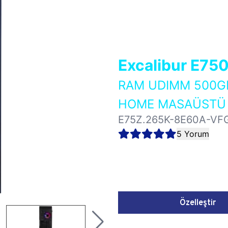
Excalibur E75
RAM UDIMM 500GB
HOME MASAÜSTÜ 
E75Z.265K-8E60A-VF
5 Yorum
Özelleştir