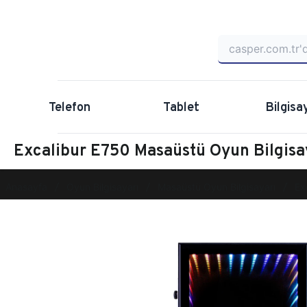
Telefon
Tablet
Bilgisa
Excalibur E750 Masaüstü Oyun Bilgis
Anasayfa
Oyun Bilgisayarı
Masaüstü Oyun Bilgisayarı
Ex