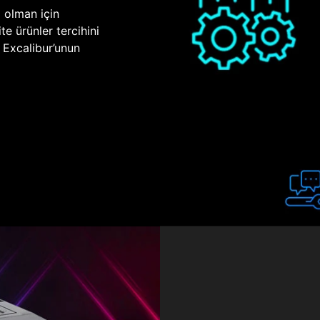
p olman için
te ürünler tercihini
n Excalibur’unun