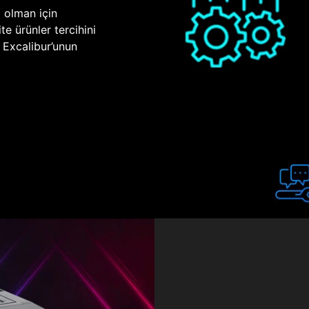
p olman için
te ürünler tercihini
n Excalibur’unun