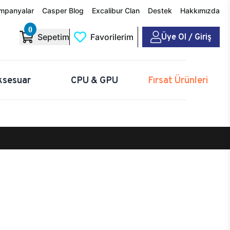
mpanyalar
Casper Blog
Excalibur Clan
Destek
Hakkımızda
0
Üye Ol / Giriş
Sepetim
Favorilerim
ksesuar
CPU & GPU
Fırsat Ürünleri