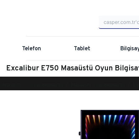
Telefon
Tablet
Bilgisa
Excalibur E750 Masaüstü Oyun Bilgis
Anasayfa
Oyun Bilgisayarı
Masaüstü Oyun Bilgisayarı
Ex