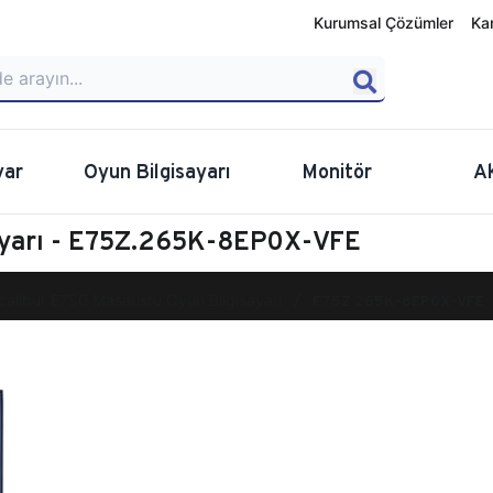
Kurumsal Çözümler
Ka
yar
Oyun Bilgisayarı
Monitör
A
ayarı - E75Z.265K-8EP0X-VFE
calibur E750 Masaüstü Oyun Bilgisayarı
E75Z.265K-8EP0X-VFE