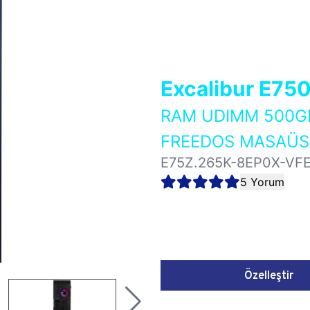
Excalibur E75
RAM UDIMM 500GB
FREEDOS MASAÜST
E75Z.265K-8EP0X-VF
5 Yorum
Özelleştir