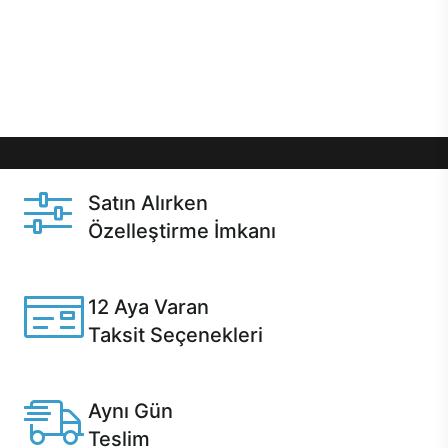
gibi özel fırsatlar Casper kullanıcılarını bekliyor.
Üstelik satın alma ve satın alma sonrasında hızlı
destek sayesinde Casper kullanıcıların her zaman
yanında!
Satın Alırken
Özelleştirme İmkanı
Casper ürünlerini satın alırken ihtiyacınıza göre
özelleştirebilirsiniz.
12 Aya Varan
Taksit Seçenekleri
Anlaşmalı kredi kartlarına 12 aya varan taksit seçenekleri
Casper'da.
Aynı Gün
Teslim