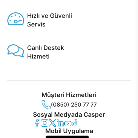
Seçili ürünlerde Aynı Gün Teslim!
Hızlı ve Güvenli
Servis
1 Saatte servis, Jet servis ve Turbo servis seçenekleri
Casper'da!
Canlı Destek
Hizmeti
Ürünlerinizle ilgili Casper Canlı Destek hizmeti her daim
sizinle.
Müşteri Hizmetleri
(0850) 250 77 77
Sosyal Medyada Casper
Casper Facebook
Casper Instagram
Casper Twitter
Casper LinkedIn
Casper YouTube
Casper TikTok
Mobil Uygulama