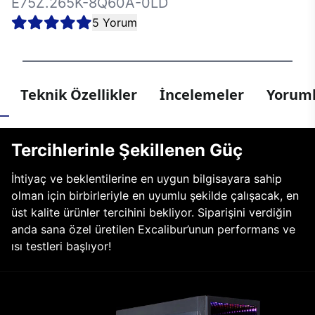
E75Z.265K-8Q60A-0LD
5 Yorum
Teknik Özellikler
İncelemeler
Yoruml
Tercihlerinle Şekillenen Güç
İhtiyaç ve beklentilerine en uygun bilgisayara sahip
olman için birbirleriyle en uyumlu şekilde çalışacak, en
üst kalite ürünler tercihini bekliyor. Siparişini verdiğin
anda sana özel üretilen Excalibur’unun performans ve
ısı testleri başlıyor!